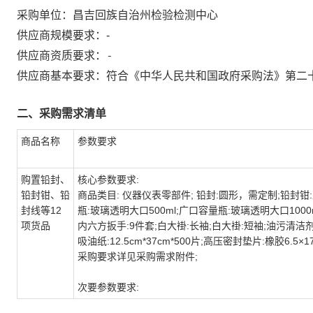
采购单位：
昌吉回族自治州检验检测中心
供应商规模要求：
-
-
供应商资质要求：
供应商基本要求：符合《中华人民共和国政府采购法》第二
二、采购需求清单
商品名称
参数要求
购置铅封、
核心参数要求:
铅封钳、铅
商品类目: 仪器仪表零部件; 铅封:圆形，需定制;铅封
封线等12
瓶:玻璃透明大口500ml;广口容量瓶:玻璃透明大口1000m
项货品
内六方扳手:9件套;白大褂:长袖;白大褂:短袖;油污清洁剂:
吸油纸:12.5cm*37cm*500片;高压密封垫片:橡胶6.5
采购要求详见采购需求附件;
次要参数要求: