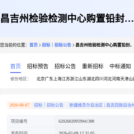
昌吉州检验检测中心购置铅封、
您当前的位置：
首页
招标｜招标公告
昌吉州检验检测中心购置铅封、
铅封钳、铅封线等12项货品竞价
首页
招标预告
招标公告
重新招标
中标通知
省份地区：
北京
广东
上海
江苏
浙江
山东
湖北
四川
河北
河南
天津
山
公告
2026-08-07
招标｜招标公告
新疆维吾尔自治区
|
昌吉回族自治
项目编号
62026020959941388
发布时间
2026-02-09 12:31:05