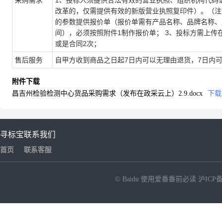
采购需求
1、投标人须提供合法有效的营业执照、组织机构代码证
改革的，仅需提供有效的新版营业执照复印件）。（注
的参数提供报价单（报价单需有产品名称、品牌名称、
间），必须按照附件1制作报价单； 3、投标方需上传
或是合同2次；
售后服务
自甲方收到商品之日起7日内可以无理由退货，7日内
附件下载
昌吉州检验检测中心货品采购需求（发布在政采云上）2.9.docx
下载
寻标宝
联系我们
首页
联系客服
© Baidu
使用爱番番前必读
沪ICP备
NEW
HOT