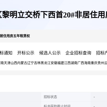
黎明立交桥下西首20#非居住
非居住用房五年租赁权
标通知
开标公示
候选人公示
企业招标查询
招标
河南
天津
山西
内蒙古
辽宁
吉林
黑龙江
安徽
福建
江西
湖南
广西
海南
重庆
贵州
招标状态
标书获取截止时间