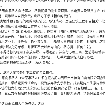
或变更营业地址注册地址和水电户名等手续，并经出租方查验房屋各项设
金。
关费用由承租人自行解决；租赁期间的物业管理费、水电费以及租赁房产（
用，须承租人自行负责，出租方不承担相应的责任。
和实地踏勘了解标的物的现状情况、权证情况、房屋建筑工程项目相关审批
在的瑕疵和使用风险已作充分了解和预见。
场现状为准（即原承租人腾空后，移交使用时的租赁房产现场现状），就
墙地面开裂、门窗损坏、设备设施损坏缺失等）和使用风险，须承租人自
与小区业主、业委会、物业等关系，由承租人自行解决处理，并履行小区
价时请做充分考虑，并保证不会以此为由向出租方提出任何主张。
，不得将标的物用于存放易燃、易爆物品。并自行办理工商、消防等经营事
相关部门的审批不作任何承诺或保证，一切手续由承租人自行办理。
行会员制的高档经营场所（私人会所）。
的，承租人同等条件下享有优先承租权。
日，意向承租人（含原承租人）须在报名期内到温州市佳得拍卖有限公司办
成报名、缴纳竞买保证金的，视为放弃优先承租权。报名期内产生意向承
市佳得拍卖有限公司组织的投标式拍卖会,价高者得；报名期截止，若只有
方，受让方在报名时的报价即为成交价格，否则视为违约，竞买保证金不
护各意向承租人合法权益。各意