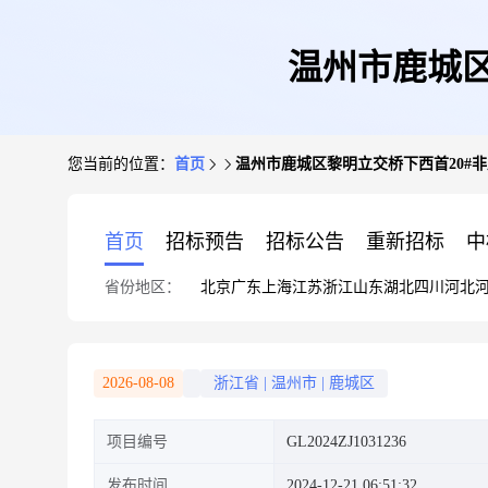
温州市鹿城区
您当前的位置：
首页
温州市鹿城区黎明立交桥下西首20#
首页
招标预告
招标公告
重新招标
中
省份地区：
北京
广东
上海
江苏
浙江
山东
湖北
四川
河北
2026-08-08
浙江省
|
温州市
|
鹿城区
项目编号
GL2024ZJ1031236
发布时间
2024-12-21 06:51:32