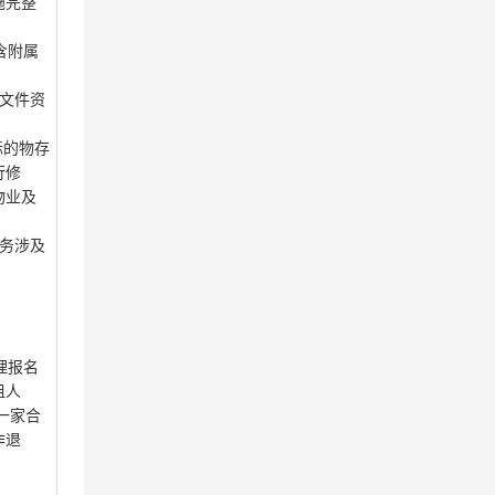
施完整
含附属
文件资
标的物存
行修
物业及
务涉及
理报名
租人
一家合
作退