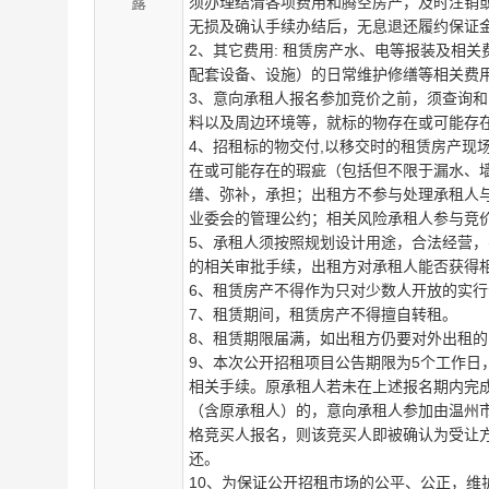
露
须办理结清各项费用和腾空房产，及时注销
无损及确认手续办结后，无息退还履约保证
2、其它费用: 租赁房产水、电等报装及相
配套设备、设施）的日常维护修缮等相关费
3、意向承租人报名参加竞价之前，须查询
料以及周边环境等，就标的物存在或可能存
4、招租标的物交付,以移交时的租赁房产现
在或可能存在的瑕疵（包括但不限于漏水、
缮、弥补，承担；出租方不参与处理承租人
业委会的管理公约；相关风险承租人参与竞
5、承租人须按照规划设计用途，合法经营
的相关审批手续，出租方对承租人能否获得
6、租赁房产不得作为只对少数人开放的实
7、租赁期间，租赁房产不得擅自转租。
8、租赁期限届满，如出租方仍要对外出租
9、本次公开招租项目公告期限为5个工作
相关手续。原承租人若未在上述报名期内完
（含原承租人）的，意向承租人参加由温州
格竞买人报名，则该竞买人即被确认为受让
还。
10、为保证公开招租市场的公平、公正，维