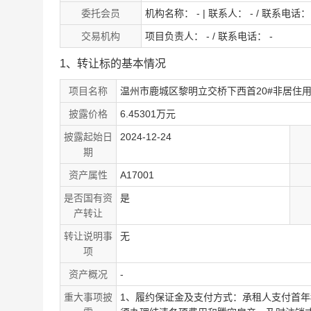
委托会员
机构名称： - | 联系人： - / 联系电话： 
交易机构
项目负责人： - / 联系电话： -
1、转让标的基本情况
项目名称
温州市鹿城区黎明立交桥下西首20#非居住
披露价格
6.45301万元
披露起始日
2024-12-24
期
资产属性
A17001
是否国有资
是
产转让
转让说明事
无
项
资产概况
-
重大事项披
1、履约保证金及支付方式：承租人支付首年