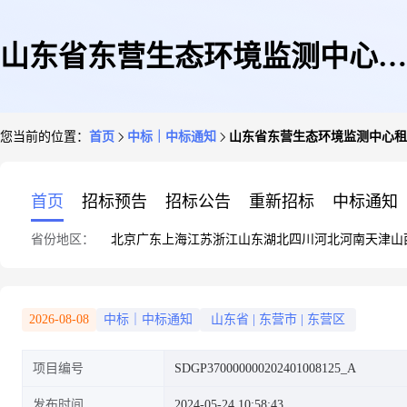
山东省东营生态环境监测中心租
您当前的位置：
首页
中标｜中标通知
山东省东营生态环境监测中心租
车服务项目成交公告
首页
招标预告
招标公告
重新招标
中标通知
省份地区：
北京
广东
上海
江苏
浙江
山东
湖北
四川
河北
河南
天津
山
2026-08-08
中标｜中标通知
山东省
|
东营市
|
东营区
项目编号
SDGP370000000202401008125_A
发布时间
2024-05-24 10:58:43