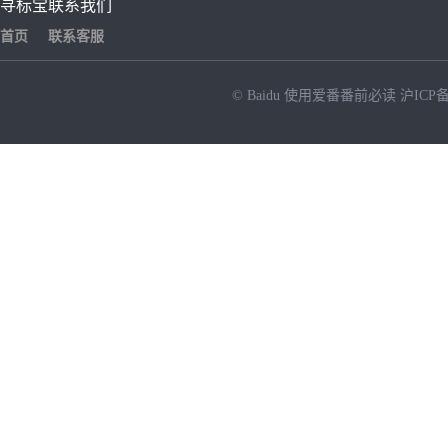
寻标宝
联系我们
首页
联系客服
© Baidu
使用爱番番前必读
沪ICP备
NEW
HOT
暂时没有搜索结果…