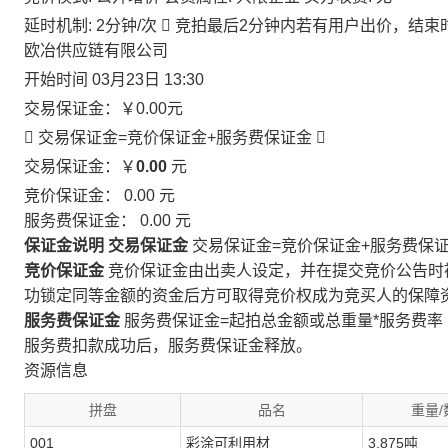
延时机制: 2分钟/次

竞拍最后2分钟内若有用户出价，结束
欧冶供应链有限公司
开始时间
03月23日 13:30
交易保证金：
￥0.00
元
 交易保证金=竞价保证金+服务费保证金

交易保证金：￥
0.00
元
竞价保证金：
0.00
元
服务费保证金：
0.00
元
保证金说明
交易保证金
交易保证金=竞价保证金+服务费保
竞价保证金
竞价保证金由出卖人设定，并在提交竞价公告时
功锁定同等金额的资金后方可取得竞价权成为竞买人的保障
服务费保证金
服务费保证金=起拍总金额或总重量*服务费率
服务费扣款成功后，服务费保证金释放。
资源信息
拼盘
品名
重量/
001
彩涂可利用材
3.875吨