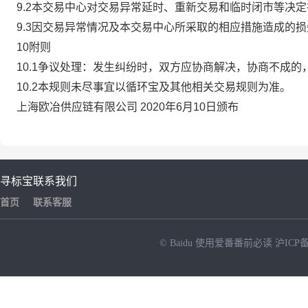
9.2本交易中心对交易异常延时、重新交易和临时闭市等决
9.3因交易异常情况及本交易中心所采取的相应措施造成的
10附则
10.1争议处理：发生纠纷时，双方应协商解决，协商不成
10.2本规则未尽事宜以循环宝及其他相关交易规则为准。
上海欧冶供应链有限公司 2020年6月10日颁布
寻标宝
联系我们
首页
联系客服
© Baidu
使用爱番番前必读
沪ICP备
NEW
HOT