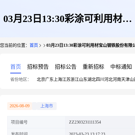
03月23日13:30彩涂可利用材宝
您当前的位置：
首页
03月23日13:30彩涂可利用材宝山钢铁股份有限
山钢铁股份有限公司
首页
招标预告
招标公告
重新招标
中标通知
省份地区：
北京
广东
上海
江苏
浙江
山东
湖北
四川
河北
河南
天津
山
2026-08-09
上海市
项目编号
ZZ2303231111354
发布时间
2023-03-23 13:17:23