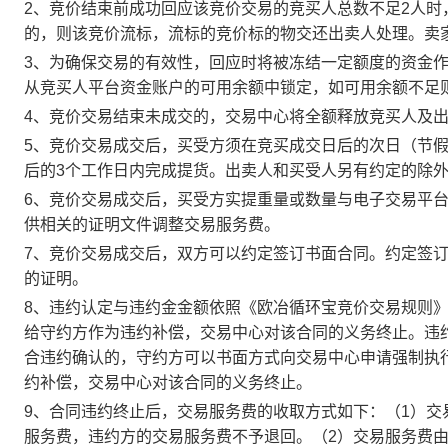
2、竞价结束前成功回应该竞价交易的竞买人总数不足2人
的，则该竞价流标，流标的竞价标的物交还出卖人处理。卖
3、为确保交易的有效性，回应时将被冻结一定额度的资金
从竞买人平台资金账户的可用余额中锁定，如可用余额不足
4、竞价交易结束未成交的，交易中心将全额释放竞买人及
5、竞价交易成交后，买受方须在竞买成交日后的次日（节假
后的3个工作日内完成提货。出卖人和买受人另有约定的除
6、竞价交易成交后，买受方实提重量或数量与电子交易平
供相关的证明文件调整交易服务费。
7、竞价交易成交后，双方可以约定签订书面合同。约定签
的证明。
8、违约认定与违约金金额依照《欧冶循环宝竞价交易规则
给守约方作为违约补偿，交易中心对该合同的义务终止。违
合违约确认的，守约方可以书面方式向交易中心申请强制执
约补偿，交易中心对该合同的义务终止。
9、合同违约终止后，交易服务费的收取方式如下：（1）
服务费，违约方的交易服务费不予退回。（2）交易服务费