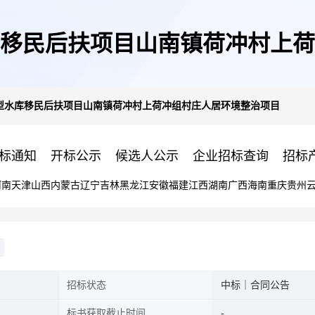
水库移民后扶项目山南镇荷冲村上
中型水库移民后扶项目山南镇荷冲村上荷冲组村庄人居环境整治项目
标通知
开标公示
候选人公示
企业招标查询
招标
河南
天津
山西
内蒙古
辽宁
吉林
黑龙江
安徽
福建
江西
湖南
广西
海南
重庆
贵州
招标状态
中标｜合同公告
标书获取截止时间