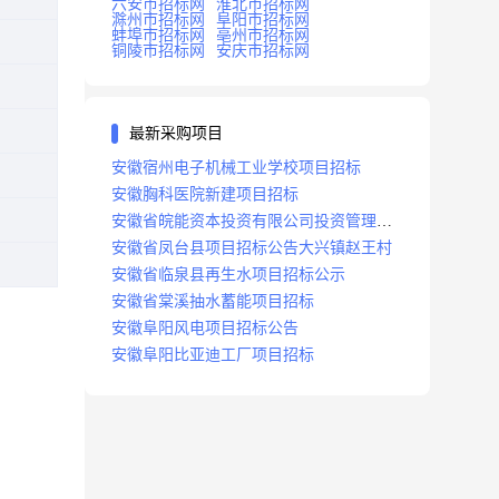
六安市招标网
淮北市招标网
滁州市招标网
阜阳市招标网
蚌埠市招标网
亳州市招标网
铜陵市招标网
安庆市招标网
最新采购项目
安徽宿州电子机械工业学校项目招标
安徽胸科医院新建项目招标
安徽省皖能资本投资有限公司投资管理系
统建设项目招标
安徽省凤台县项目招标公告大兴镇赵王村
安徽省临泉县再生水项目招标公示
安徽省棠溪抽水蓄能项目招标
安徽阜阳风电项目招标公告
安徽阜阳比亚迪工厂项目招标