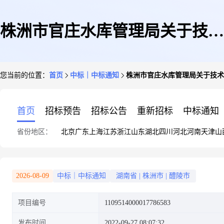
株洲市官庄水库管理局关于技术
您当前的位置：
首页
中标｜中标通知
株洲市官庄水库管理局关于技术
测试和分析服务的网上超市采购
首页
招标预告
招标公告
重新招标
中标通知
省份地区：
北京
广东
上海
江苏
浙江
山东
湖北
四川
河北
河南
天津
山
项目成交公告
2026-08-09
中标｜中标通知
湖南省
|
株洲市
|
醴陵市
项目编号
1109514000017786583
发布时间
2022-09-27 08:07:32