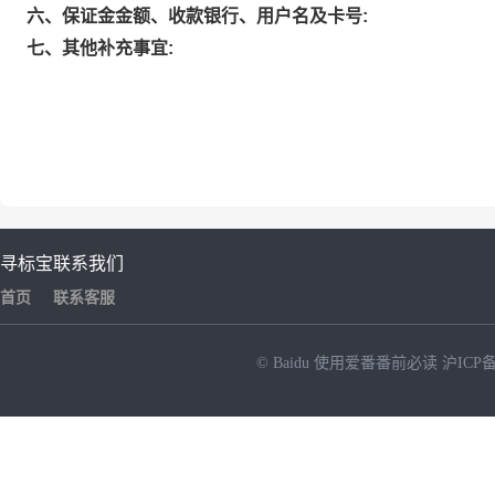
六、保证金金额、收款银行、用户名及卡号:
七、其他补充事宜:
寻标宝
联系我们
首页
联系客服
© Baidu
使用爱番番前必读
沪ICP备
NEW
HOT