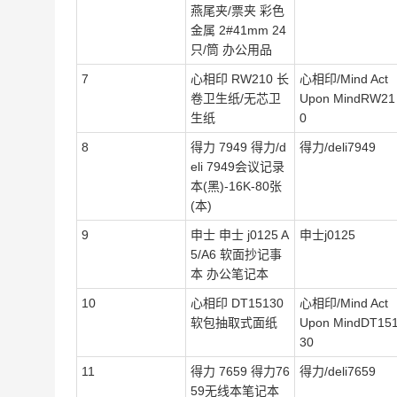
燕尾夹/票夹 彩色
金属 2#41mm 24
只/筒 办公用品
7
心相印 RW210 长
心相印/Mind Act
卷卫生纸/无芯卫
Upon MindRW21
生纸
0
8
得力 7949 得力/d
得力/deli7949
eli 7949会议记录
本(黑)-16K-80张
(本)
9
申士 申士 j0125 A
申士j0125
5/A6 软面抄记事
本 办公笔记本
10
心相印 DT15130
心相印/Mind Act
软包抽取式面纸
Upon MindDT15
30
11
得力 7659 得力76
得力/deli7659
59无线本笔记本