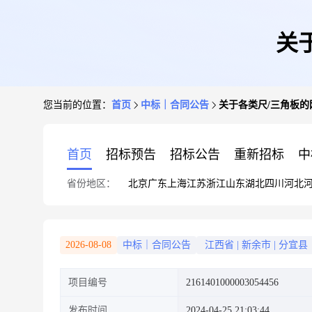
关
您当前的位置：
首页
中标｜合同公告
关于各类尺/三角板
首页
招标预告
招标公告
重新招标
中
省份地区：
北京
广东
上海
江苏
浙江
山东
湖北
四川
河北
2026-08-08
中标｜合同公告
江西省
|
新余市
|
分宜县
项目编号
2161401000003054456
发布时间
2024-04-25 21:03:44