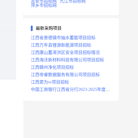
吉安市招标网
九江市招标网
萍乡市招标网
最新采购项目
江西省景德镇市抽水蓄能项目招标
江西万年县锂源新能源项目招标
江西康山蓄滞洪区安全项目招标情况
江西海沃新材料科技有限公司项目招标
江西赣州净化项目招标
江西帝睿数据服务有限公司项目招标
江西君为vr项目招标
中国工商银行江西省分行2023-2025年度补
充医疗保险项目招标公告