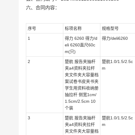
六、合同内容：
序号
标项名称
规格型号
1
得力 6260 得力/d
得力/deli6260
eli 6260直尺60c
m(只)
2
楚航 报告夹抽杆
楚航1.0/1.5/2.5c
夹a4资料夹拉杆
m
夹文件夹大容量档
案试卷书皮夹书夹
学生用资料收纳册
抽拉杆 侧宽1cm/
1.5cm/2.5cm 10
个装
3
楚航 报告夹抽杆
楚航1.0/1.5/2.5c
夹a4资料夹拉杆
m
夹文件夹大容量档