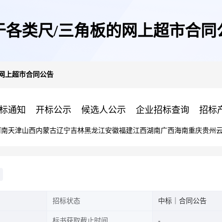
于各类尺/三角板的网上超市合同
的网上超市合同公告
标通知
开标公示
候选人公示
企业招标查询
招标
河南
天津
山西
内蒙古
辽宁
吉林
黑龙江
安徽
福建
江西
湖南
广西
海南
重庆
贵州
招标状态
中标｜合同公告
标书获取截止时间