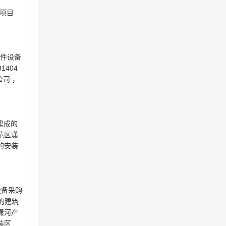
购项目
组件设备
1404
公司 ，
建成的
范区潇
的安装
设备采购
的建筑
潇河产
装区