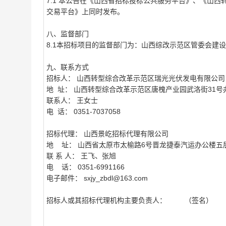
7.1 本公告在《山西省招标投标公共服务平台》、《山
交易平台》上同时发布。
八、监督部门
8.1本招标项目的监督部门为：山西综改示范区管委会建
九、联系方式
招标人： 山西转型综合改革示范区瑞光光伏发电有限公
地 址： 山西转型综合改革示范区唐槐产业园武洛街31号
联系人： 王女士
电 话： 0351-7037058
招标代理： 山西景屹招标代理有限公司
地 址： 山西省太原市太榆路6号晋龙捷泰汽运办公楼五
联 系 人： 王飞、张旭
电 话： 0351-6991166
电子邮件： sxjy_zbdl@163.com
招标人或其招标代理机构主要负责人： （签名）