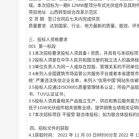
域。本次招标为一期8.12MW屋顶分布式光伏组件及其附
项目地址: 山西转型综合改革示范区
交 货 期: 签订合同后七天内完成供货
质量要求: 达到国家、行业、地方最新的质量、能效、环
三、投标人资格要求
001 第一标段
3.1本次招标要求投标人须具备 / 资质，并具有与本招标
3.2投标人须是在中华人民共和国注册的独立法人的晶体
3.3单位负责人为同一人或存在控股、管理关系的不同单
3.4未列入全国建筑市场监管公共服务平台或者本省建筑
统” 严重违法失信企业名单，未列入“信用中国”网站失信
3.5投标人应通过ISO9001质量管理体系认证；所投产
书、TUV认证证书；
3.6投标人须具备相关产品独立生产、供应和售后服务能力，
低于1GW光伏组件相关销售业绩，提供销售业绩相关证明
3.7本次招标项目 不接受 联合体投标；如为联合体投标的应
四、招标文件的获取
4.1获取时间： 2022 年 11 月 03 日8时00分至 20