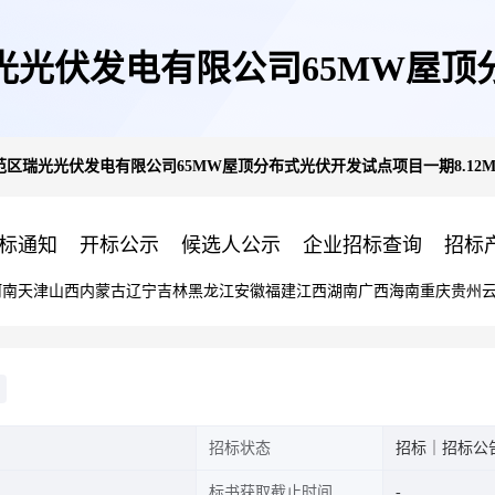
光光伏发电有限公司65MW屋顶
区瑞光光伏发电有限公司65MW屋顶分布式光伏开发试点项目一期8.1
MW屋顶分布式光伏组件设备采购项
标通知
开标公示
候选人公示
企业招标查询
招标
河南
天津
山西
内蒙古
辽宁
吉林
黑龙江
安徽
福建
江西
湖南
广西
海南
重庆
贵州
招标状态
招标｜招标公
标书获取截止时间