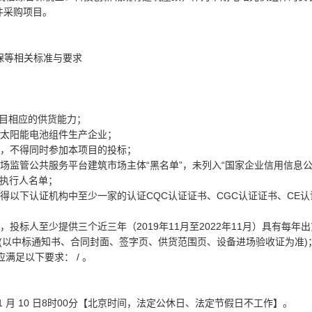
件采购项目。
保等相关标准与要求
项目相应的供货能力；
硅太阳能电池组件生产企业；
位，不得同时参加本项目的投标；
市场监管公共服务平台建筑市场主体“黑名单”，未列入“国家企业信用信息
被执行人名单；
品取得以下认证机构中至少一家的认证CQC认证证书、CGC认证证书、CE认
投标人至少提供三个近三年（2019年11月至2022年11月）具有每年
(以中标通知书、合同封面、签字页、供货范围页、设备进场验收证为准)
满足以下要求： / 。
22 年 11 月 10 日8时00分【北京时间，法定公休日、法定节假日不工作】。