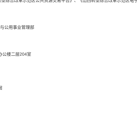
西转型综合改革示范区公共资源交易平台》、《山西转型综合改革示范区电
设与公用事业管理部
司
办公楼二层204室
层