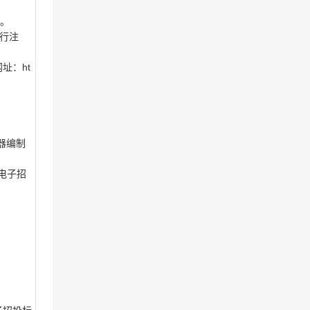
件。
进行注
网址：ht
辑器编制
区电子招