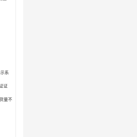
公示系
证证
出货量不
；