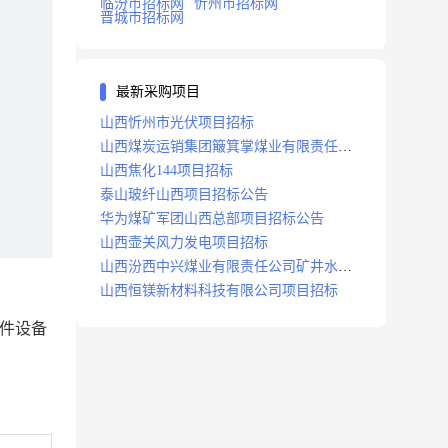
临汾市招标网
忻州市招标网
晋城市招标网
最新采购项目
山西忻州市光伏项目招标
山西煤炭运销集团簸箕掌煤业有限责任公
司井田地面三维地震勘探项目招标
山西焦化144项目招标
泰山玻纤山西项目招标公告
华为煤矿军团山西总部项目招标公告
山西壶关风力发电项目招标
山西汾西中兴煤业有限责任公司矿井水处
理站升级改造项目招标
山西恒镁新材料科技有限公司项目招标
组件设备