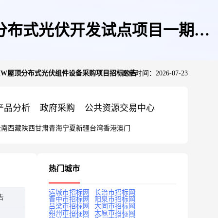
分布式光伏开发试点项目一期
2MW屋顶分布式光伏组件设备采购项目招标公告
更新时间：2026-07-23
目招标公告
产品分析
政府采购
公共资源交易中心
云南
西藏
陕西
甘肃
青海
宁夏
新疆
台湾
香港
澳门
热门城市
运城市招标网
长治市招标网
告
晋中市招标网
阳泉市招标网
吕梁市招标网
大同市招标网
朔州市招标网
太原市招标网