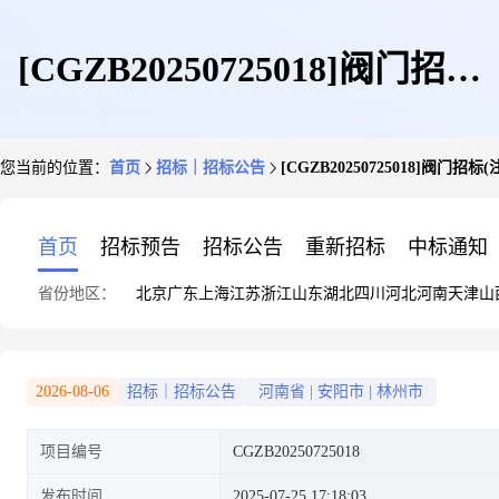
[CGZB20250725018]阀门招标
您当前的位置：
首页
招标｜招标公告
[CGZB20250725018]阀
(注明品牌、货期、送货到厂、
首页
招标预告
招标公告
重新招标
中标通知
省份地区：
北京
广东
上海
江苏
浙江
山东
湖北
四川
河北
河南
天津
山
货到付款)
2026-08-06
招标｜招标公告
河南省
|
安阳市
|
林州市
项目编号
CGZB20250725018
发布时间
2025-07-25 17:18:03