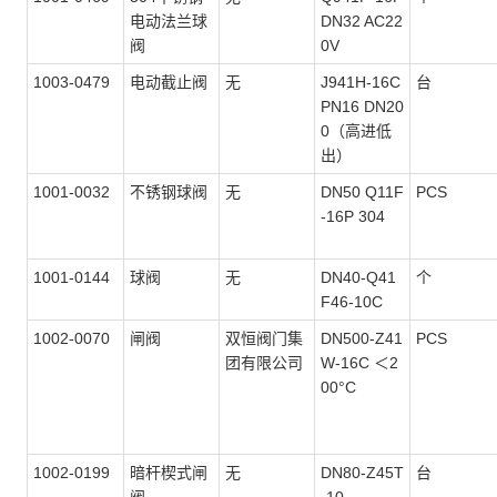
电动法兰球
DN32 AC22
阀
0V
1003-0479
电动截止阀
无
J941H-16C
台
PN16 DN20
0（高进低
出）
1001-0032
不锈钢球阀
无
DN50 Q11F
PCS
-16P 304
1001-0144
球阀
无
DN40-Q41
个
F46-10C
1002-0070
闸阀
双恒阀门集
DN500-Z41
PCS
团有限公司
W-16C ＜2
00°C
1002-0199
暗杆楔式闸
无
DN80-Z45T
台