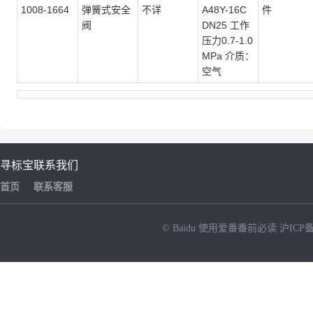
1008-1664
弹簧式安全
不详
A48Y-16C
件
阀
DN25 工作
压力0.7-1.0
MPa 介质：
空气
寻标宝
联系我们
首页
联系客服
© Baidu
使用爱番番前必读
沪ICP备
NEW
HOT