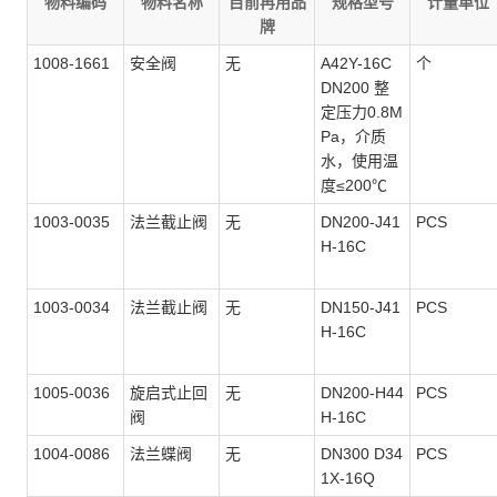
物料编码
物料名称
目前再用品
规格型号
计量单位
牌
1008-1661
安全阀
无
A42Y-16C
个
DN200 整
定压力0.8M
Pa，介质
水，使用温
度≤200℃
1003-0035
法兰截止阀
无
DN200-J41
PCS
H-16C
1003-0034
法兰截止阀
无
DN150-J41
PCS
H-16C
1005-0036
旋启式止回
无
DN200-H44
PCS
阀
H-16C
1004-0086
法兰蝶阀
无
DN300 D34
PCS
1X-16Q