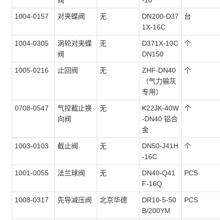
阀
-10
1004-0157
对夹蝶阀
无
DN200-D37
台
1X-16C
1004-0305
涡轮对夹蝶
无
D371X-10C
个
阀
DN150
1005-0216
止回阀
无
ZHF-DN40
个
（气力输灰
专用）
0708-0547
气控截止换
无
K22JK-40W
个
向阀
-DN40 铝合
金
1003-0103
截止阀
无
DN50-J41H
个
-16C
1001-0055
法兰球阀
无
DN40-Q41
PCS
F-16Q
1008-0317
先导减压阀
北京华德
DR10-5-50
PCS
B/200YM