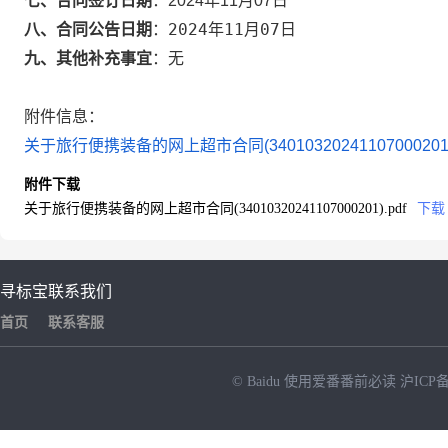
七、合同签订日期
：
2024年11月07日
2024年11月07日
八、合同公告日期
：
九、其他补充事宜
：
无
附件信息：
关于旅行便携装备的网上超市合同(34010320241107000201).
附件下载
关于旅行便携装备的网上超市合同(34010320241107000201).pdf
下载
寻标宝
联系我们
首页
联系客服
© Baidu
使用爱番番前必读
沪ICP备
NEW
HOT