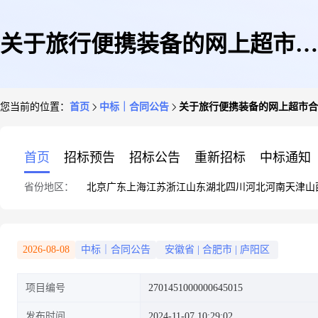
关于旅行便携装备的网上超市合
您当前的位置：
首页
中标｜合同公告
关于旅行便携装备的网上超市合
同公告
首页
招标预告
招标公告
重新招标
中标通知
省份地区：
北京
广东
上海
江苏
浙江
山东
湖北
四川
河北
河南
天津
山
2026-08-08
中标｜合同公告
安徽省
|
合肥市
|
庐阳区
项目编号
2701451000000645015
发布时间
2024-11-07 10:29:02