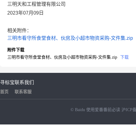
三明天和工程管理有限公司
2023年07月09日
相关附件：
三明市看守所食堂食材、伙房及小超市物资采购-文件集.zip
附件下载
三明市看守所食堂食材、伙房及小超市物资采购-文件集.zip
下载
寻标宝
联系我们
首页
联系客服
© Baidu
使用爱番番前必读
沪ICP备
NEW
HOT