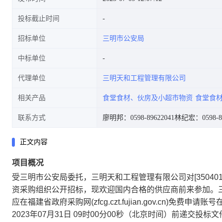
投标截止时间
招标单位
三明市公安局
中标单位
代理单位
三明天和工程管理有限公司
相关产品
食堂食材、伙房及小超市物资
食堂食
联系方式
廖明邦：0598-89622041
林纪宏：0598-82
正文内容
项目概况
受
三明市公安局
委托，
三明天和工程管理有限公司
对[350
资采购组织公开招标，现欢迎国内合格的供应商前来参加。
应在福建省政府采购网(zfcg.czt.fujian.gov.cn
2023年07月31日 09时00分00秒
（北京时间）前递交投标文