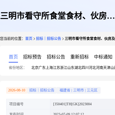
三明市看守所食堂食材、伙房及
您当前的位置：
首页
招标｜招标公告
三明市看守所食堂食材、伙房及
小超市物资采购公开招标招标公
首页
招标预告
招标公告
重新招标
中标通知
省份地区：
北京
广东
上海
江苏
浙江
山东
湖北
四川
河北
河南
天津
山
告
2026-08-10
招标｜招标公告
福建省
|
三明市
|
三元区
项目编号
[350401]TH[GK]2023004
发布时间
2023-07-09 12:07:12