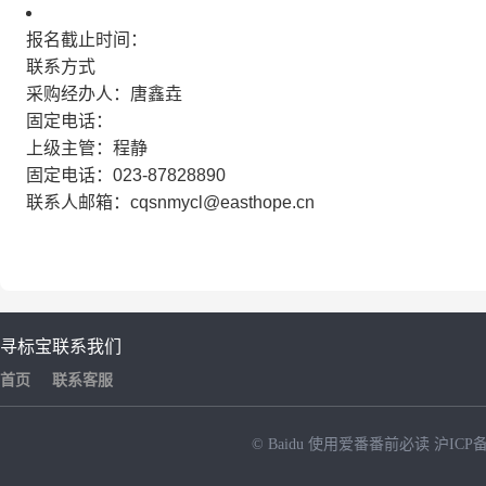
报名截止时间：
联系方式
采购经办人：唐鑫垚
固定电话：
上级主管：程静
固定电话：023-87828890
联系人邮箱：cqsnmycl@easthope.cn
寻标宝
联系我们
首页
联系客服
© Baidu
使用爱番番前必读
沪ICP备