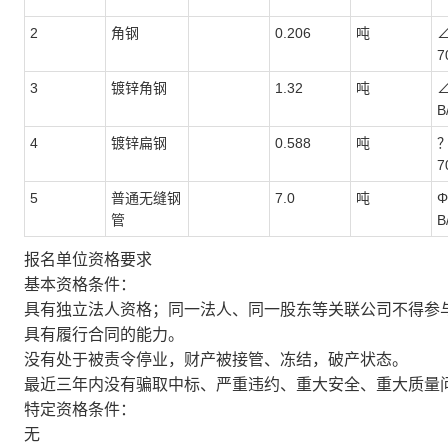
2
角钢
0.206
吨
∠
7
3
镀锌角钢
1.32
吨
∠
B
4
镀锌扁钢
0.588
吨
？
7
5
普通无缝钢
7.0
吨
Φ
管
B
报名单位资格要求
基本资格条件：
具有独立法人资格；同一法人、同一股东等关联公司不得参
具有履行合同的能力。
没有处于被责令停业，财产被接管、冻结，破产状态。
最近三年内没有骗取中标、严重违约、重大安全、重大质量
特定资格条件：
无