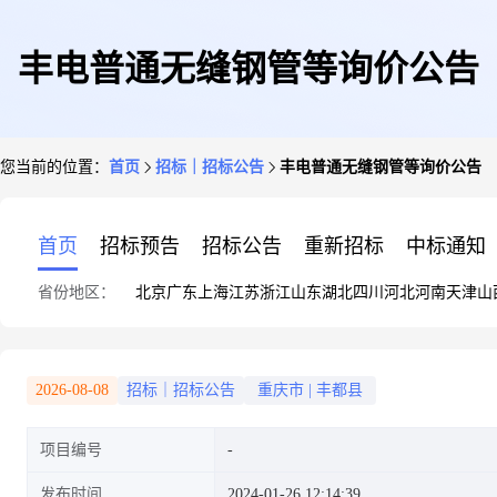
丰电普通无缝钢管等询价公告
您当前的位置：
首页
招标｜招标公告
丰电普通无缝钢管等询价公告
首页
招标预告
招标公告
重新招标
中标通知
省份地区：
北京
广东
上海
江苏
浙江
山东
湖北
四川
河北
河南
天津
山
2026-08-08
招标｜招标公告
重庆市
|
丰都县
项目编号
发布时间
2024-01-26 12:14:39