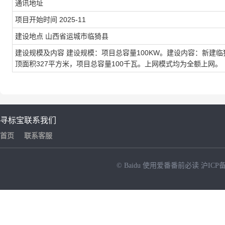
通讯地址
项目开始时间
2025-11
建设地点
山西省运城市临猗县
建设规模及内容
建设规模：项目总容量100KW。建设内容：新建
顶面积327平方米，项目总容量100千瓦。上网模式均为全额上网。
寻标宝
联系我们
首页
联系客服
© Baidu
使用爱番番前必读
沪ICP备
NEW
HOT