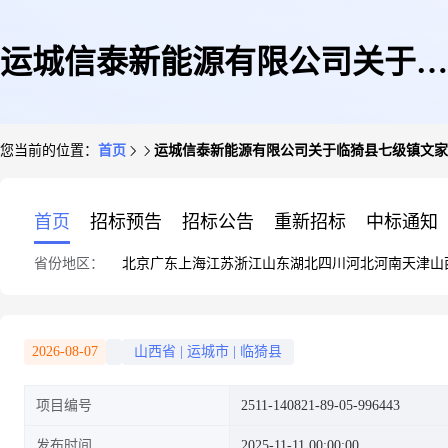
运城信泰新能源有限公司关于临
您当前的位置：
首页
运城信泰新能源有限公司关于临猗县七级镇文家
猗县七级镇文家营村李建民
首页
招标预告
招标公告
重新招标
中标通知
省份地区：
北京
广东
上海
江苏
浙江
山东
湖北
四川
河北
河南
天津
山
100kW屋顶分布式光伏发电建
2026-08-07
山西省
|
运城市
|
临猗县
项目编号
2511-140821-89-05-996443
设项目
发布时间
2025-11-11 00:00:00