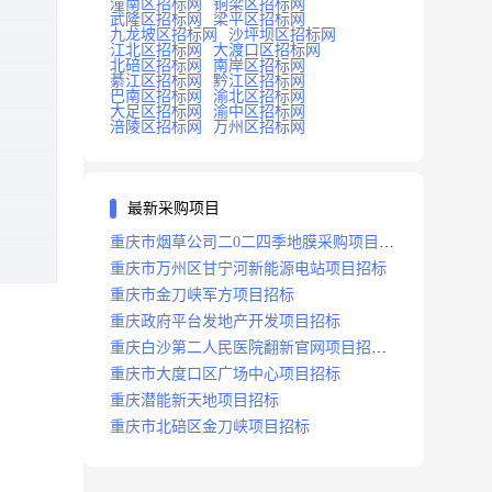
潼南区招标网
铜梁区招标网
武隆区招标网
梁平区招标网
九龙坡区招标网
沙坪坝区招标网
江北区招标网
大渡口区招标网
北碚区招标网
南岸区招标网
綦江区招标网
黔江区招标网
巴南区招标网
渝北区招标网
大足区招标网
渝中区招标网
涪陵区招标网
万州区招标网
最新采购项目
重庆市烟草公司二0二四季地膜采购项目招
标公告
重庆市万州区甘宁河新能源电站项目招标
重庆市金刀峡军方项目招标
重庆政府平台发地产开发项目招标
重庆白沙第二人民医院翻新官网项目招标
公告
重庆市大度口区广场中心项目招标
重庆潜能新天地项目招标
重庆市北碚区金刀峡项目招标