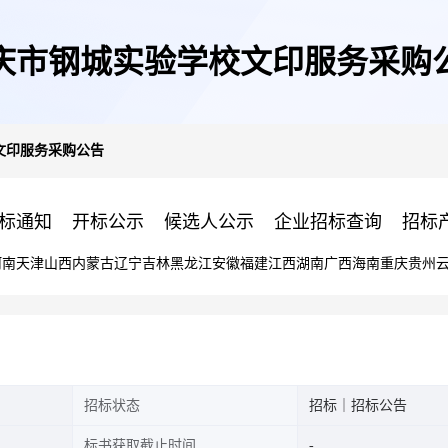
庆市钢城实验学校文印服务采购
文印服务采购公告
标通知
开标公示
候选人公示
企业招标查询
招标
河南
天津
山西
内蒙古
辽宁
吉林
黑龙江
安徽
福建
江西
湖南
广西
海南
重庆
贵州
招标状态
招标｜招标公告
标书获取截止时间