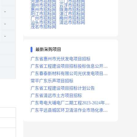
河源市招标网
江门市招标网
潮州市招标网
云浮市招标网
惠州市招标网
珠海市招标网
阳江市招标网
湛江市招标网
广州市招标网
梅州市招标网
汕头市招标网
清远市招标网
茂名市招标网
最新采购项目
广东省惠州市光伏发电项目招标
广东省工程建设项目招标投标信息公开目
录
广东春泰新材料有限公司光伏发电项目招
标
常平广东乐声项目招标
广东省工程建设项目招标计划公告
广东省清远市土方项目招标
广东粤电大埔电厂二期工程2023-2024年度
安保服务项目招标公告
广东平远县城区环卫清洁作业市场化承包
项目招标中标候选人公示