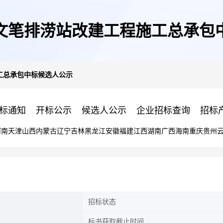
文笔排涝站改建工程施工总承包
工总承包中标候选人公示
标通知
开标公示
候选人公示
企业招标查询
招标
河南
天津
山西
内蒙古
辽宁
吉林
黑龙江
安徽
福建
江西
湖南
广西
海南
重庆
贵州
招标状态
标书获取截止时间