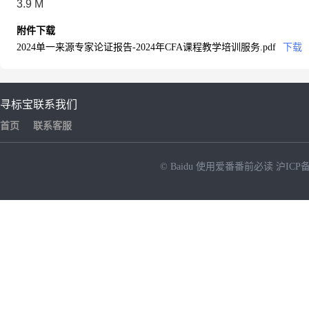
3.9 M
附件下载
2024单一来源专家论证报告-2024年CFA课程教学培训服务.pdf
下载
寻标宝
联系我们
首页
联系客服
© Baidu
使用爱番番前必读
沪ICP备
NEW
HOT