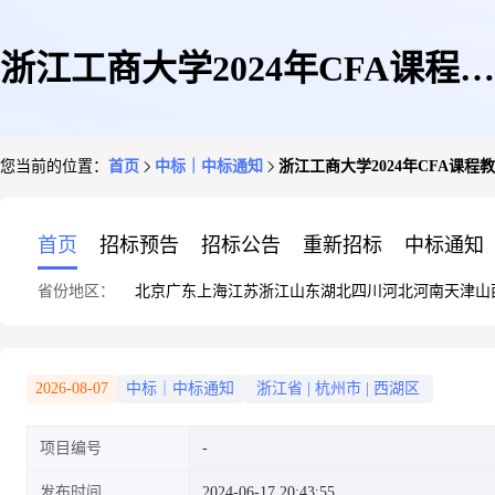
浙江工商大学2024年CFA课程教
您当前的位置：
首页
中标｜中标通知
浙江工商大学2024年CFA课
学培训服务单一来源采购公示
首页
招标预告
招标公告
重新招标
中标通知
省份地区：
北京
广东
上海
江苏
浙江
山东
湖北
四川
河北
河南
天津
山
2026-08-07
中标｜中标通知
浙江省
|
杭州市
|
西湖区
项目编号
发布时间
2024-06-17 20:43:55