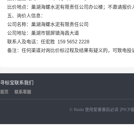
比价地点：巢湖海螺水泥有限责任公司办公楼；不邀请报价
五、询价人信息：
公司名称
：巢湖海螺水泥有限责任公司
公司地址
：巢湖市银屏镇海昌大道
联系人及电话
：任宏胜
159 5652 2228
备注
：任何渠道对询比价标过程及结果有疑义的，可致电投
寻标宝
联系我们
首页
联系客服
© Baidu
使用爱番番前必读
沪ICP备
NEW
HOT