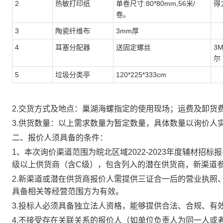
2
热敏打印纸
单卷尺寸
:80*80mm,56米/
得
卷。
3
陶瓷纤维布
3mm厚
4
耳塞分配器
送固定螺丝
3
尔
5
垃圾分类亭
120*225*333cm
2.交货
方式及地点：巢湖海螺指定的使用现场；运费及卸货
3.供货数量：以上需求数量为暂定数量，具体数量以询价人
二
、报价人须具备的条件：
1、
本次询价渠道范围为皖北区域
202
2
-202
3
年度辅材招标报
级以上供货商（含C级），包含列入的潜在供货商，新渠道
2.新渠道或潜在供货商报价人需提供三证合一后的营业执照
具备相关等经营范围方为有效。
3.投标人必须具备独立法人资格，能够提供合法、合规、有
4.不接受存在关联关系的报价人（如单位负责人为同一人或