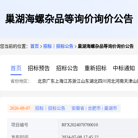
巢湖海螺杂品等询价询价公告
您当前的位置：
首页
招标｜招标公告
巢湖海螺杂品等询价询价公告
首页
招标预告
招标公告
重新招标
中标通知
省份地区：
北京
广东
上海
江苏
浙江
山东
湖北
四川
河北
河南
天津
山
2026-08-07
招标｜招标公告
安徽省
|
合肥市
|
巢湖市
项目编号
RFX2024070700010
发布时间
2024-07-08 17:45:22