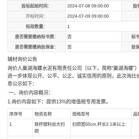
投标起始时间
：
2024-07-08 09:00:00
投
开标时间：
2024-07-09 09:00:00
标段数量
：
1
是否需要缴纳标书费
：
否
标书
是否需要缴纳投保金
：
否
投保
辅材询价公告
询价人
巢湖海螺水泥有限责任公司
（以下，简称
“巢湖海螺
进一步体现公开、公平、公正、诚实信用的原则，此次询比
息公示如下：
一、询价内容概况：
1.询价内容如下：提供13%的增值税专用发票。
序序号
物资名称
规格型号
品
1
铁杆塑料丝大扫
扫把宽
60cm,杆长2.1米以上
把