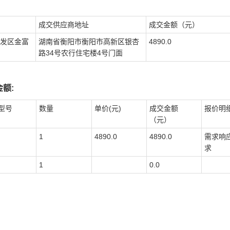
成交供应商地址
成交金额（元）
发区金富
湖南省衡阳市衡阳市高新区银杏
4890.0
路34号农行住宅楼4号门面
额:
型号
数量
单价(元)
成交金额
报价明
（元）
1
4890.0
4890.0
需求响
求
1
0.0