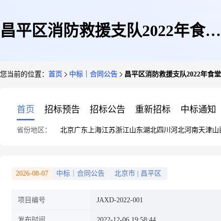
昌平区消防救援支队2022年食堂
您当前的位置：
首页
中标｜合同公告
昌平区消防救援支队2022年食
社会化服务项目合同公告
首页
招标预告
招标公告
重新招标
中标通知
省份地区：
北京
广东
上海
江苏
浙江
山东
湖北
四川
河北
河南
天津
山
2026-08-07
中标｜合同公告
北京市
|
昌平区
项目编号
JAXD-2022-001
发布时间
2022-12-06 19:58:44