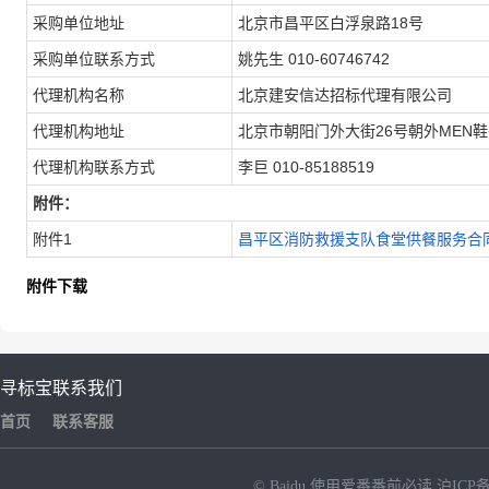
采购单位地址
北京市昌平区白浮泉路18号
采购单位联系方式
姚先生 010-60746742
代理机构名称
北京建安信达招标代理有限公司
代理机构地址
北京市朝阳门外大街26号朝外MEN鞋子
代理机构联系方式
李巨 010-85188519
附件：
附件1
昌平区消防救援支队食堂供餐服务合同
附件下载
寻标宝
联系我们
首页
联系客服
© Baidu
使用爱番番前必读
沪ICP备