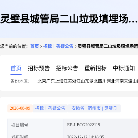
灵璧县城管局二山垃圾填埋场运
您当前的位置：
首页
招标｜答疑公告
灵璧县城管局二山垃圾填埋场运
营项目更正公告
首页
招标预告
招标公告
重新招标
中标通知
省份地区：
北京
广东
上海
江苏
浙江
山东
湖北
四川
河北
河南
天津
山
2026-08-09
招标｜答疑公告
安徽省
|
宿州市
|
灵璧县
项目编号
EP-LBCG2022119
发布时间
2022-12-12 14:18:35