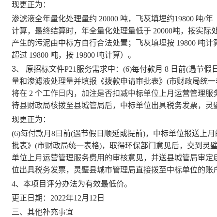
现更正为：
渗滤液全年量化处理量约
20000 吨，飞灰填埋约19800 
计算，最终结算时，年全量化处理量低于 20000吨，按实际处理量
产生的污泥由中标方自行合法处置；飞灰填埋按 19800 吨计
超过 19800 吨，按 19800 吨计算）。
3、
原招标文件
P21服务需求中：(6)每付款月 8 日前(
量和渗滤液处理量并填报《拨款申请审批表》(市财政局统一
将在 2 个工作日内，加注是否扣减中标单位上月运营管理
待县财政局核拨至县城管局后，中标单位出具税务发票，灵
现更正为：
(6)每付款月8日前(遇节假日顺延或提前)，中标单位报送
批表》(市财政局统一表格)，取得环保部门意见后，交到灵璧
单位上月运营管理服务费用的审核意见，并送县城管局审定
位出具税务发票，灵璧县城市管理局直接拨至中标单位的账
4、本项目评分办法为有效最低价。
更正日期：
2022年12月12日
三、其他补充事宜