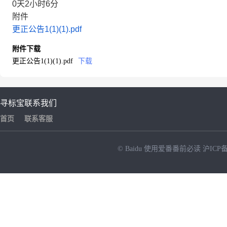
0天2小时6分
附件
更正公告1(1)(1).pdf
附件下载
更正公告1(1)(1).pdf
下载
寻标宝
联系我们
首页
联系客服
© Baidu
使用爱番番前必读
沪ICP备
NEW
HOT