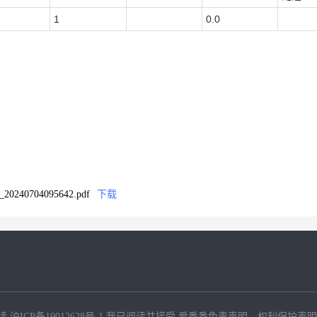
1
0.0
240704095642.pdf
下载
读
沪ICP备19012628号-1
我已阅读并接受
爱番番免责声明
、
权利保护声明