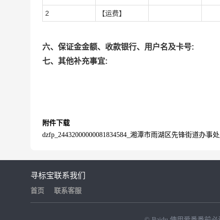
2
【运费】
六、保证金金额、收款银行、用户名及卡号:
七、其他补充事宜:
附件下载
dzfp_24432000000081834584_湘潭市雨湖区先锋街道办事处_20
寻标宝
联系我们
首页
联系客服
© Baidu
使用爱番番前必