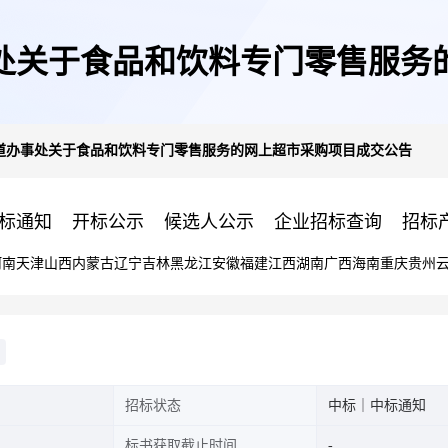
处关于食品和饮料专门零售服务
道办事处关于食品和饮料专门零售服务的网上超市采购项目成交公告
标通知
开标公示
候选人公示
企业招标查询
招标
河南
天津
山西
内蒙古
辽宁
吉林
黑龙江
安徽
福建
江西
湖南
广西
海南
重庆
贵州
招标状态
中标｜中标通知
标书获取截止时间