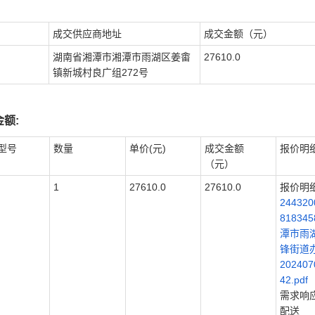
成交供应商地址
成交金额（元）
湖南省湘潭市湘潭市雨湖区姜畬
27610.0
镇新城村良广组272号
额:
型号
数量
单价(元)
成交金额
报价明
（元）
1
27610.0
27610.0
报价明细
244320
81834
潭市雨
锋街道
202407
42.pdf
需求响
配送