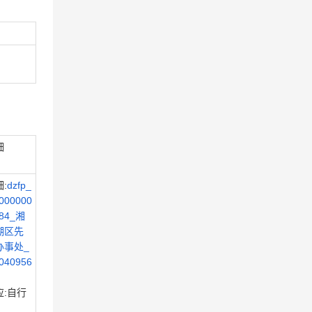
细
:
dzfp_
000000
584_湘
湖区先
办事处_
040956
应:自行