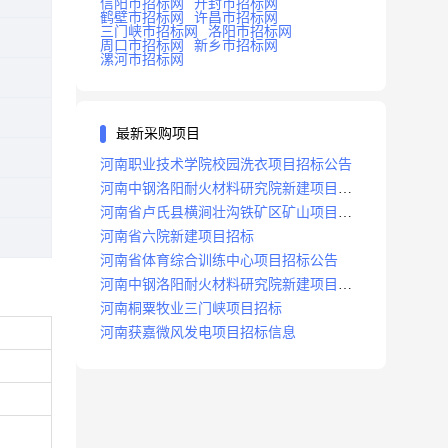
信阳市招标网
开封市招标网
鹤壁市招标网
许昌市招标网
三门峡市招标网
洛阳市招标网
周口市招标网
新乡市招标网
漯河市招标网
最新采购项目
河南职业技术学院校园洗衣项目招标公告
河南中钢洛阳耐火材料研究院新建项目招
标
河南省卢氏县横涧壮沟铁矿区矿山项目招
标公告
河南省六院新建项目招标
河南省体育综合训练中心项目招标公告
河南中钢洛阳耐火材料研究院新建项目招
标
河南桐粟牧业三门峡项目招标
河南获嘉微风发电项目招标信息