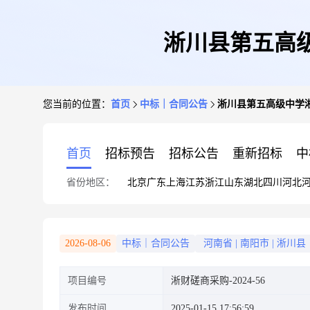
淅川县第五高级
您当前的位置：
首页
中标｜合同公告
淅川县第五高级中学淅
首页
招标预告
招标公告
重新招标
中
省份地区：
北京
广东
上海
江苏
浙江
山东
湖北
四川
河北
2026-08-06
中标｜合同公告
河南省
|
南阳市
|
淅川县
项目编号
淅财磋商采购-2024-56
发布时间
2025-01-15 17:56:59