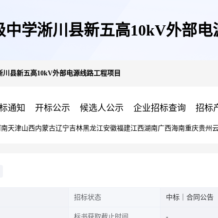
中学淅川县新五高10kV外部
川县新五高10kV外部电源线路工程项目
标通知
开标公示
候选人公示
企业招标查询
招标
河南
天津
山西
内蒙古
辽宁
吉林
黑龙江
安徽
福建
江西
湖南
广西
海南
重庆
贵州
招标状态
中标｜合同公告
标书获取截止时间