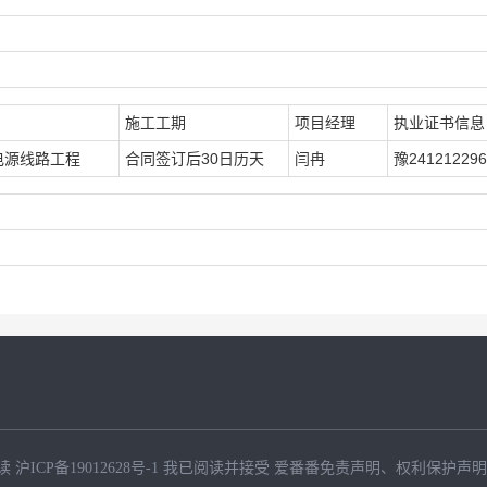
施工工期
项目经理
执业证书信息
电源线路工程
合同签订后30日历天
闫冉
豫241212296
读
沪ICP备19012628号-1
我已阅读并接受
爱番番免责声明
、
权利保护声明