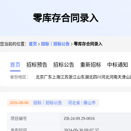
零库存合同录入
您当前的位置：
首页
招标｜招标公告
零库存合同录入
首页
招标预告
招标公告
重新招标
中标通知
省份地区：
北京
广东
上海
江苏
浙江
山东
湖北
四川
河北
河南
天津
山
2026-08-06
招标｜招标公告
河北省
|
唐山市
项目编号
ZB-24.09.29-0016
发布时间
2024-09-30 09:07:37