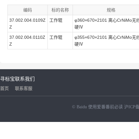
编码
标的名称
规格
37.002.004.0109Z
工作辊
φ360×670×2101 离心CrNiMo
Z
硬Ⅳ
37.002.004.0110Z
工作辊
φ355×670×2101 离心CrNiMo
Z
硬Ⅳ
寻标宝
联系我们
首页
联系客服
© Baidu
使用爱番番前必读
沪ICP备
NEW
HOT