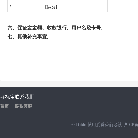
2
【运费】
六、保证金金额、收款银行、用户名及卡号:
七、其他补充事宜:
寻标宝
联系我们
首页
联系客服
© Baidu
使用爱番番前必读
沪ICP备