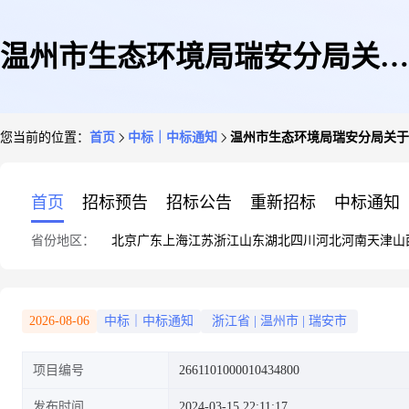
温州市生态环境局瑞安分局关于
您当前的位置：
首页
中标｜中标通知
温州市生态环境局瑞安分局关于
车辆维修和保养服务的框架协议
首页
招标预告
招标公告
重新招标
中标通知
省份地区：
北京
广东
上海
江苏
浙江
山东
湖北
四川
河北
河南
天津
山
采购项目成交公告
2026-08-06
中标｜中标通知
浙江省
|
温州市
|
瑞安市
项目编号
2661101000010434800
发布时间
2024-03-15 22:11:17