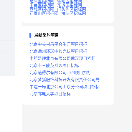
延庆区招标网
朝阳区招标网
丰台区招标网
东城区招标网
西城区招标网
门头沟区招标网
石景山区招标网
海淀区招标网
最新采购项目
北京中关村昌平合生汇项目招标
北京通州环球中核光伏项目招标
中航监理北京有限公司武汉项目招标
北京十三陵英烈园项目招标
北京速得尔有限公司2023项目招标
北京梦狐服饰科技开发有限责任公司光绿
能项目招标公告
中建一局北京公司山东分公司项目招标
北京邮电大学项目招标