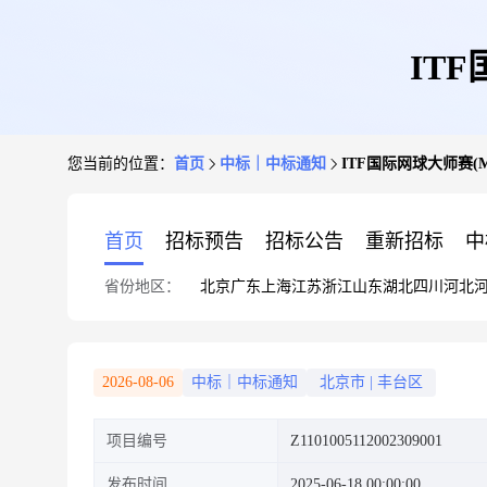
IT
您当前的位置：
首页
中标｜中标通知
ITF国际网球大师赛(
首页
招标预告
招标公告
重新招标
中
省份地区：
北京
广东
上海
江苏
浙江
山东
湖北
四川
河北
2026-08-06
中标｜中标通知
北京市
|
丰台区
项目编号
Z1101005112002309001
发布时间
2025-06-18 00:00:00