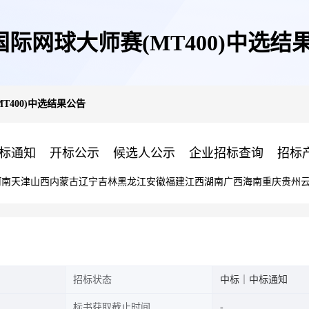
F国际网球大师赛(MT400)中选结
MT400)中选结果公告
标通知
开标公示
候选人公示
企业招标查询
招标
河南
天津
山西
内蒙古
辽宁
吉林
黑龙江
安徽
福建
江西
湖南
广西
海南
重庆
贵州
招标状态
中标｜中标通知
标书获取截止时间