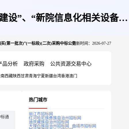
机房建设”、“新院信息化相关设备购
买(第一批次)”(一标段)(二次)采购中标公告
更新时间：2026-07-27
标公告
产品分析
政府采购
公共资源交易中心
云南
西藏
陕西
甘肃
青海
宁夏
新疆
台湾
香港
澳门
热门城市
丽江市招标网
中标通
红河哈尼族彝族自治州招标网
迪庆藏族自治州招标网
大理白族自治州招标网
曲靖市招标网