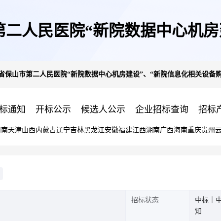
保山市第二人民医院“新院数据中心
5:云南省保山市第二人民医院“新院数据中心机房建设”、“新院信息化相关设备购
第一批次)”(一标段)(二次)采购中
标通知
开标公示
候选人公示
企业招标查询
招标
河南
天津
山西
内蒙古
辽宁
吉林
黑龙江
安徽
福建
江西
湖南
广西
海南
重庆
贵州
招标状态
中标｜
知