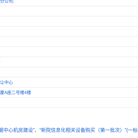
分公司;
号
让中心
厦A座二号楼4楼
中心机房建设”、“新院信息化相关设备购买（第一批次）”(一