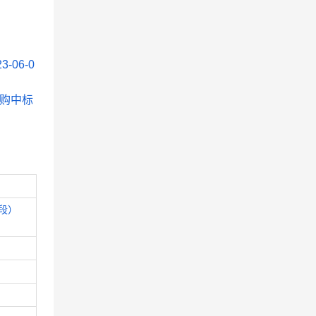
023-06-0
采购中标
段）