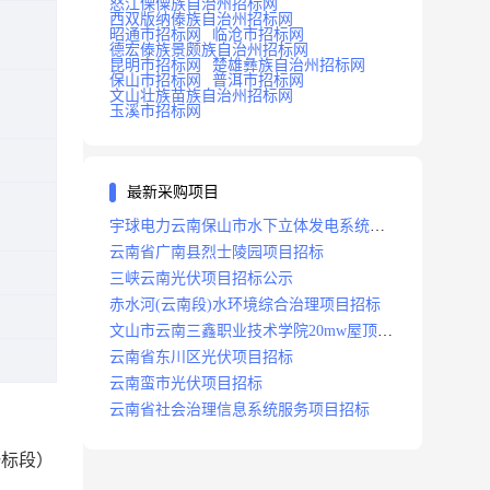
怒江傈僳族自治州招标网
西双版纳傣族自治州招标网
昭通市招标网
临沧市招标网
德宏傣族景颇族自治州招标网
昆明市招标网
楚雄彝族自治州招标网
保山市招标网
普洱市招标网
文山壮族苗族自治州招标网
玉溪市招标网
最新采购项目
宇球电力云南保山市水下立体发电系统项
目招标
云南省广南县烈士陵园项目招标
三峡云南光伏项目招标公示
赤水河(云南段)水环境综合治理项目招标
文山市云南三鑫职业技术学院20mw屋顶分
布式光伏设计施工总承包(epc)项目招标
云南省东川区光伏项目招标
云南蛮市光伏项目招标
云南省社会治理信息系统服务项目招标
一标段）