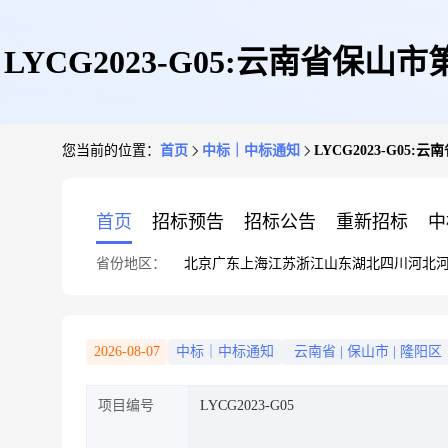
LYCG2023-G05:云南省
您当前的位置：
首页
中标｜中标通知
LYCG2023-G0
买(
首页
招标预告
招标公告
重新招标
中
省份地区：
北京
广东
上海
江苏
浙江
山东
湖北
四川
河北
2026-08-07
中标｜中标通知
云南省
|
保山市
|
隆阳区
项目编号
LYCG2023-G05