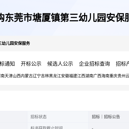
购东莞市塘厦镇第三幼儿园安保
三幼儿园安保服务
标通知
开标公示
候选人公示
企业招标查询
招标
河南
天津
山西
内蒙古
辽宁
吉林
黑龙江
安徽
福建
江西
湖南
广西
海南
重庆
贵州
招标状态
招标｜招标公告
标书获取截止时间