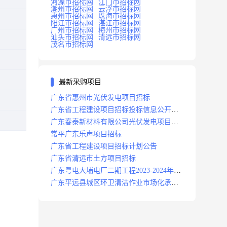
河源市招标网
江门市招标网
潮州市招标网
云浮市招标网
惠州市招标网
珠海市招标网
阳江市招标网
湛江市招标网
广州市招标网
梅州市招标网
汕头市招标网
清远市招标网
茂名市招标网
最新采购项目
广东省惠州市光伏发电项目招标
广东省工程建设项目招标投标信息公开目
录
广东春泰新材料有限公司光伏发电项目招
标
常平广东乐声项目招标
广东省工程建设项目招标计划公告
广东省清远市土方项目招标
广东粤电大埔电厂二期工程2023-2024年度
安保服务项目招标公告
广东平远县城区环卫清洁作业市场化承包
项目招标中标候选人公示