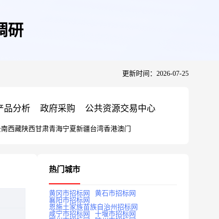
调研
更新时间：2026-07-25
产品分析
政府采购
公共资源交易中心
云南
西藏
陕西
甘肃
青海
宁夏
新疆
台湾
香港
澳门
热门城市
黄冈市招标网
黄石市招标网
襄阳市招标网
恩施土家族苗族自治州招标网
咸宁市招标网
十堰市招标网