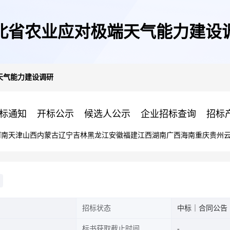
北省农业应对极端天气能力建设
天气能力建设调研
标通知
开标公示
候选人公示
企业招标查询
招标
河南
天津
山西
内蒙古
辽宁
吉林
黑龙江
安徽
福建
江西
湖南
广西
海南
重庆
贵州
招标状态
中标｜合同公告
标书获取截止时间