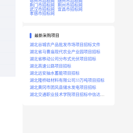
鄂州市招标网
随州市招标网
荆门市招标网
荆州市招标网
武汉市招标网
宜昌市招标网
孝感市招标网
最新采购项目
湖北谷城农产品批发市场项目招标文件
湖北省马曹庙现代农业产业园项目招标
湖北省移动公司分布式光伏项目招标
湖北高速公路项目招标
湖北远安抽水蓄能项目招标
湖北隆桥硅材料有限公司33万吨项目招标
湖北黄冈市团风县储水发电项目招标
湖北交通职业技术学院项目招标中信达咨
询