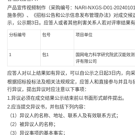
产品宣传视频制作
（采购编号：
NARI-NXGS-D01-2024010
施条例》、《招标公告和公示信息发布管理办法》对成交候
示，公示期
3日。应答人或者其他利害关系人若对评审结果
分标编号
包号
项目单位
1
包1
国网电力科学研究院武汉能效测
评有限公司
应答人对以上结果如有异议，可以自公示之日起
3日内，向
根据招标投标法及相关法规规定，应答人和直接参与并且与
行异议，提出异议时应注意以下事项：
1.异议必须在成交结果公示结束前以书面形式邮件提出。
2.应当提交异议书，并包括下列内容：
（
1）异议人的名称、地址、联系人及有效联系方式；
（
2）被异议人的名称；
（
3）异议事项的基本事实；