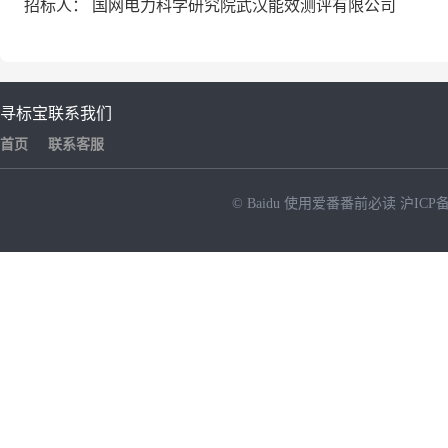
招标人： 国网电力科学研究院武汉能效测评有限公司
寻标宝
联系我们
首页
联系客服
© Baidu
使用爱番番前必读
沪ICP备
NEW
HOT