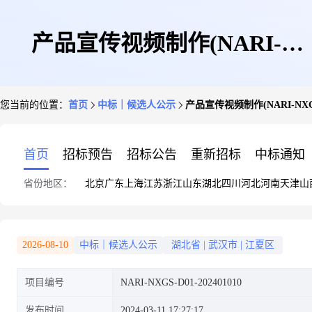
产品宣传视频制作(NARI-
您当前的位置：
首页
中标｜候选人公示
产品宣传视频制作(NARI-NXG
NXGS-D01-202401010)推荐的
首页
招标预告
招标公告
重新招标
中标通知
省份地区：
北京
广东
上海
江苏
浙江
山东
湖北
四川
河北
河南
天津
山
成交候选人公示
2026-08-10
中标｜候选人公示
湖北省
|
武汉市
|
江夏区
项目编号
NARI-NXGS-D01-202401010
发布时间
2024-03-11 17:27:17