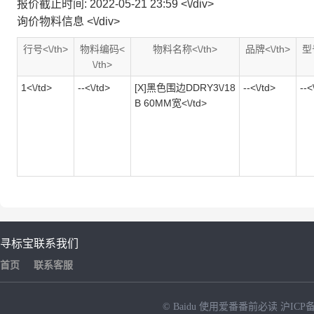
报价截止时间: 2022-05-21 23:59 <\/div>
询价物料信息 <\/div>
行号<\/th>
物料编码<
物料名称<\/th>
品牌<\/th>
型号
\/th>
1<\/td>
--<\/td>
[X]黑色围边DDRY3\/18
--<\/td>
--<
B 60MM宽<\/td>
寻标宝
联系我们
首页
联系客服
© Baidu
使用爱番番前必读
沪ICP备