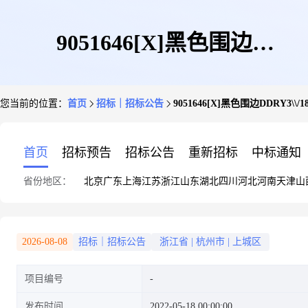
9051646[X]黑色围边
您当前的位置：
首页
招标｜招标公告
9051646[X]黑色围边DDRY3\\/
DDRY3\\/18B60MM宽
首页
招标预告
招标公告
重新招标
中标通知
省份地区：
北京
广东
上海
江苏
浙江
山东
湖北
四川
河北
河南
天津
山
2026-08-08
招标｜招标公告
浙江省
|
杭州市
|
上城区
项目编号
发布时间
2022-05-18 00:00:00