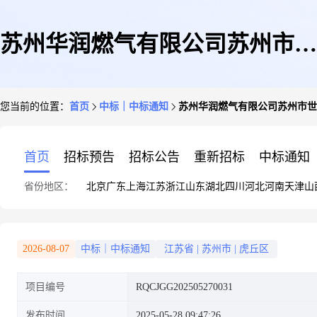
苏州华润燃气有限公司苏州市世
您当前的位置：
首页
中标｜中标通知
苏州华润燃气有限公司苏州市世
嘉科技股份有限公司光伏车棚、
首页
招标预告
招标公告
重新招标
中标通知
省份地区：
北京
广东
上海
江苏
浙江
山东
湖北
四川
河北
河南
天津
山
充电桩EPC项目单源直接采购结
2026-08-07
中标｜中标通知
江苏省
|
苏州市
|
虎丘区
项目编号
RQCJGG202505270031
果公告
发布时间
2025-05-28 09:47:26