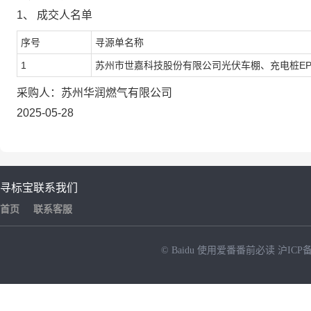
1、
成交人名单
序号
寻源单名称
1
苏州市世嘉科技股份有限公司光伏车棚、充电桩EP
采购
人
：
苏州华润燃气有限公司
2025-05-28
寻标宝
联系我们
首页
联系客服
© Baidu
使用爱番番前必读
沪ICP备
NEW
HOT