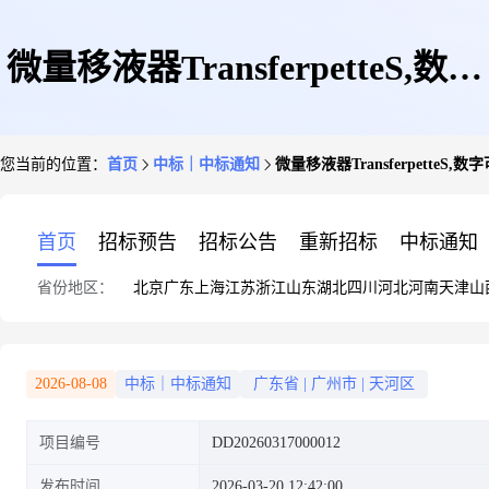
微量移液器TransferpetteS,数字
您当前的位置：
首页
中标｜中标通知
微量移液器TransferpetteS,数字
可调量程,20-200μl
首页
招标预告
招标公告
重新招标
中标通知
省份地区：
北京
广东
上海
江苏
浙江
山东
湖北
四川
河北
河南
天津
山
2026-08-08
中标｜中标通知
广东省
|
广州市
|
天河区
项目编号
DD20260317000012
发布时间
2026-03-20 12:42:00