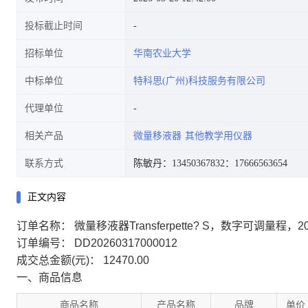
投标截止时间
招标单位
华南农业大学
中标单位
特科思(广州)科技服务有限公司
代理单位
相关产品
微量移液器
其他教学用仪器
联系方式
陈敏丹：13450367832
：17666563654
正文内容
订单名称：
微量移液器Transferpette? S，数字可调量程，20-
订单编号：
DD20260317000012
成交总金额(元)：
12470.00
一、商品信息
商品名称
产品名称
品牌
单价