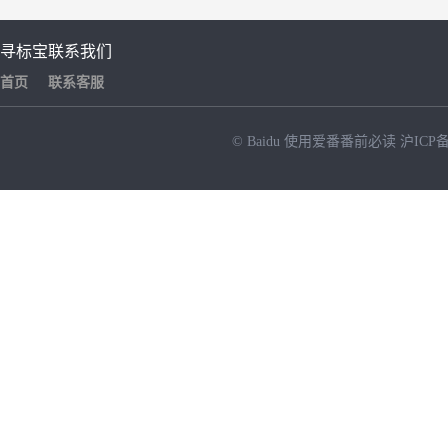
寻标宝
联系我们
首页
联系客服
© Baidu
使用爱番番前必读
沪ICP备
NEW
HOT
暂时没有搜索结果…