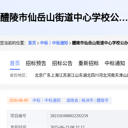
醴陵市仙岳山街道中心学校公办
您当前的位置：
首页
中标｜中标通知
醴陵市仙岳山街道中心学校公办
中心幼儿园关于食品和饮料批发
首页
招标预告
招标公告
重新招标
中标通知
省份地区：
北京
广东
上海
江苏
浙江
山东
湖北
四川
河北
河南
天津
山
服务的网上超市采购项目成交公
2026-08-09
中标｜中标通知
湖南省
|
株洲市
|
醴陵市
项目编号
2821101000022292259
告
发布时间
2025-06-23 08:32:12