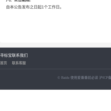
自本公告发布之日起1个工作日。
寻标宝
联系我们
首页
联系客服
© Baidu
使用爱番番前必读
沪ICP备
NEW
HOT