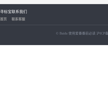
寻标宝
联系我们
首页
联系客服
© Baidu
使用爱番番前必读
沪ICP备
NEW
HOT
暂时没有搜索结果…