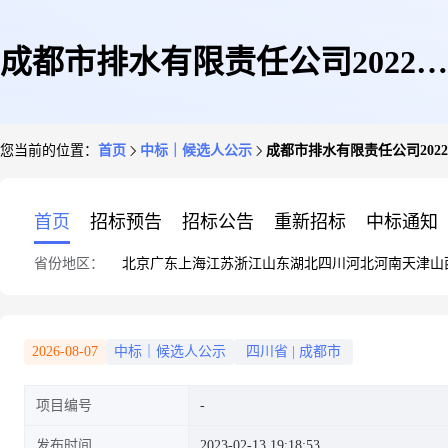
成都市排水有限责任公司2022年
您当前的位置：
首页
中标｜候选人公示
成都市排水有限责任公司20
加药设备及配套备件采购项目中
首页
招标预告
招标公告
重新招标
中标通知
省份地区：
北京
广东
上海
江苏
浙江
山东
湖北
四川
河北
河南
天津
山
选候选人公示
2026-08-07
中标｜候选人公示
四川省
|
成都市
项目编号
发布时间
2023-02-13 19:18:53