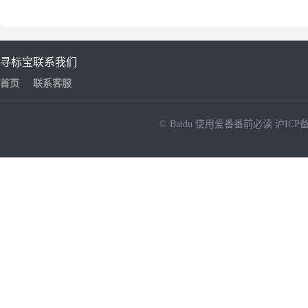
寻标宝
联系我们
首页
联系客服
© Baidu
使用爱番番前必读
沪ICP备
NEW
HOT
暂时没有搜索结果…