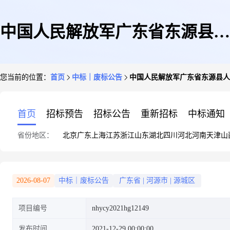
中国人民解放军广东省东源县人
您当前的位置：
首页
中标｜废标公告
中国人民解放军广东省东源县人民武
民武装部食堂食材配送服务采购
首页
招标预告
招标公告
重新招标
中标通知
省份地区：
北京
广东
上海
江苏
浙江
山东
湖北
四川
河北
河南
天津
山
项目(项目编
2026-08-07
中标｜废标公告
广东省
|
河源市
|
源城区
项目编号
nhycy2021hg12149
号:nhycy2021hg12149)废标公告
发布时间
2021-12-29 00:00:00