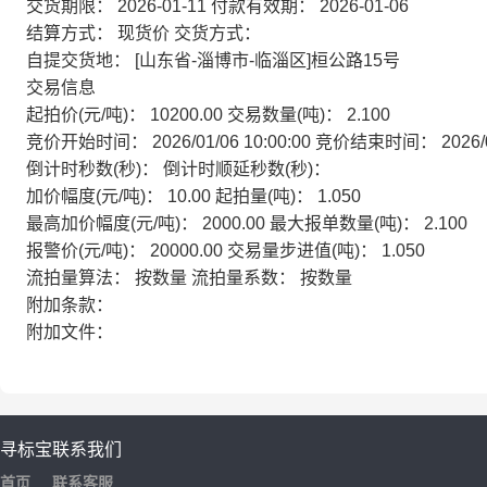
交货期限：
2026-01-11
付款有效期：
2026-01-06
结算方式：
现货价
交货方式：
自提交货地：
[山东省-淄博市-临淄区]桓公路15号
交易信息
起拍价(元/吨)：
10200.00
交易数量(吨)：
2.100
竞价开始时间：
2026/01/06 10:00:00
竞价结束时间：
2026/
倒计时秒数(秒)：
倒计时顺延秒数(秒)：
加价幅度(元/吨)：
10.00
起拍量(吨)：
1.050
最高加价幅度(元/吨)：
2000.00
最大报单数量(吨)：
2.100
报警价(元/吨)：
20000.00
交易量步进值(吨)：
1.050
流拍量算法：
按数量
流拍量系数：
按数量
附加条款：
附加文件：
寻标宝
联系我们
首页
联系客服