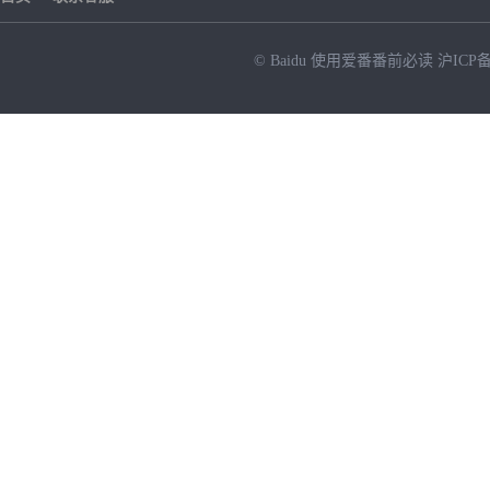
© Baidu
使用爱番番前必读
沪ICP备
NEW
HOT
暂时没有搜索结果…