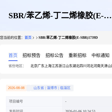
SBR/苯乙烯-丁二烯橡胶(E-
您当前的位置：
首页
SBR/苯乙烯-丁二烯橡胶(E-SBR)1739D
SBR)1739D
首页
招标预告
招标公告
重新招标
中标通知
省份地区：
北京
广东
上海
江苏
浙江
山东
湖北
四川
河北
河南
天津
山
2026-08-08
山东省
|
淄博市
|
临淄区
项目编号
发布时间
2026-01-06 10:24:53