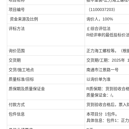
项目名称
振华重装-
正力海工螺栓
项目
编号
（1100037203）
资金来源及比例
询价人，100%
评标方
法
￡
综合评估法
R
经评审的最低投标价
询价
范围
正力海工螺栓等
。（根
交货期
交货
期
/工期
：
2025
年 
交货
/施工
地点
南通市江景路一号
质量标准
/目标
以询价单为准
质保期及质量保证金
R
质保期：货到验收合
质量保证金：
/
。
付款方式
货到验收合格后，票入
包件信息
本项目分
1
包件。
具体信息：包件
1
：正力