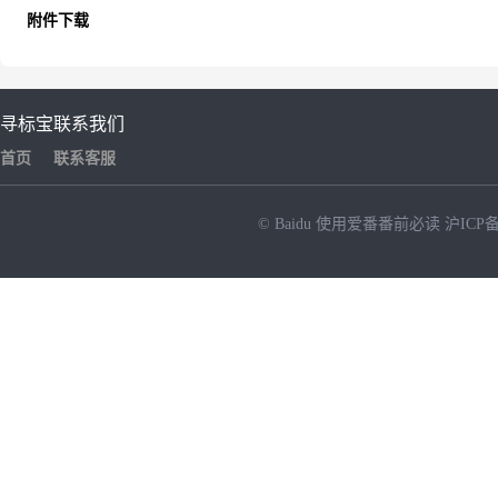
附件下载
寻标宝
联系我们
首页
联系客服
© Baidu
使用爱番番前必读
沪ICP备
NEW
HOT