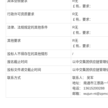
具体业绩要求
R
无
￡
有，要求：
行政许可资质要求
R
无
￡
有，要求：
法律、法规规定的其他条件
R
无
￡
有，要求：
其他要求
R
无
￡
有，要求：
投标人不得存在的其他情形
/
报名截止时间
以
中交集团供应链管理
投标文件递交截止时间
以
中交集团供应链管理
联系方式
联系人：
吴军
地址：
南通市江景路一
电话：
13615200288
邮箱：
wujun-nt@zpmc