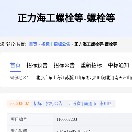
正力海工螺栓等-螺栓等
您当前的位置：
首页
招标｜招标公告
正力海工螺栓等-螺栓等
首页
招标预告
招标公告
重新招标
中标通知
省份地区：
北京
广东
上海
江苏
浙江
山东
湖北
四川
河北
河南
天津
山
2026-08-07
招标｜招标公告
江苏省
|
南通市
|
崇川区
项目编号
1100037203
发布时间
2025-12-05 16:35:21