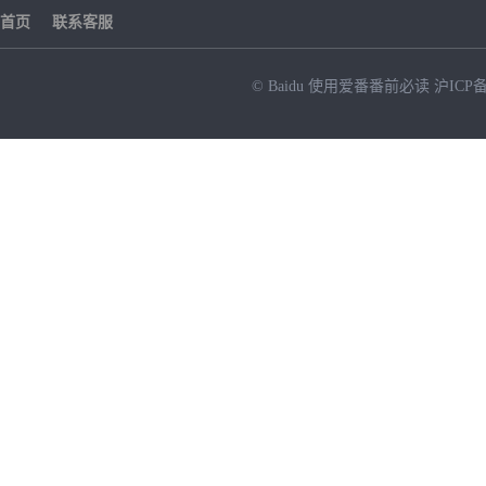
首页
联系客服
© Baidu
使用爱番番前必读
沪ICP备
NEW
HOT
暂时没有搜索结果…