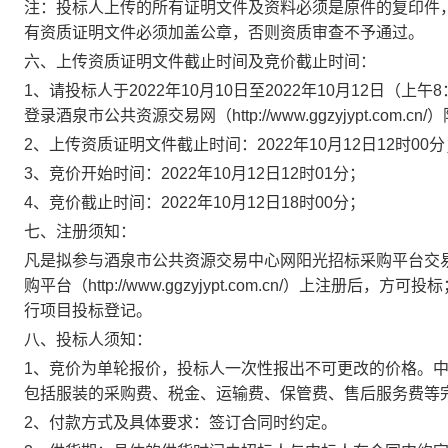
注：投标人上传的所有证明文件及资料必须是原件的复印件
有资质证明文件必须加盖公章，否则资质审查不予通过。
六
、上传资质证明文件截止时间及竞价截止时间：
1
、请投标人于
202
2
年
10
月
10
日至
202
2
年
10
月
12
日
（上午
8
登录酒泉市公共资源交易网（
http://www.ggzyjypt.com.cn/
）
2
、上传资质证明文件截止时间：
202
2
年
10
月
12
日
12
时
0
0
分
3
、竞价开始时间：
202
2
年
10
月
12
日
12
时
01
分；
4
、竞价截止时间：
202
2
年
10
月
12
日
1
8
时
0
0
分；
七
、注册须知：
凡是拟参与酒泉市公共资源交易中心网阳光招标采购平台交
购平台（
http://www.ggzyjypt.com.cn/
）上注册后，方可投标
行项目投标登记。
八
、投标人须知：
1
、竞价为单轮报价，投标人一次性报出不可更改的价格。
包括服装的采购费、税金、运输费、保管费、售后服务费等
2
、付款方式及具体要求：签订合同时约定。