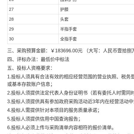
27
护膝
28
头套
29
半指手套
30
全指手套
三、采购预算金额：
￥
183696.00
元
（大写：人民币
壹拾捌
四、评标办法：
最低价中标法
五
、投标人资格要求：
1.
投标人须具有合法有效的相应经营范围的营业执照、税务
或基本存款账户信息
；
2.
投标人须提供法定代表人身份证明书（若有委托人时需同
3
.
投标人须提供具有参加政府采购活动近
3
年内在经营活动中
4
.
投标人需提供针对本项目的服务质量承诺；
5.
投标人须提供信用中国查询报告；
6
.
投标人必须上传与采购清单内容相符的报价清单。