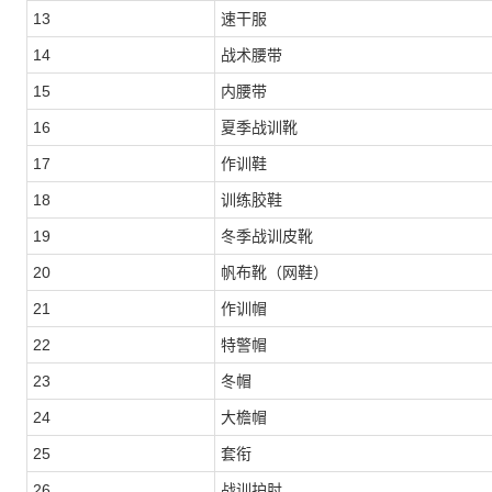
13
速干服
14
战术腰带
15
内腰带
16
夏季战训靴
17
作训鞋
18
训练胶鞋
19
冬季战训皮靴
20
帆布靴（网鞋）
21
作训帽
22
特警帽
23
冬帽
24
大檐帽
25
套衔
26
战训护肘