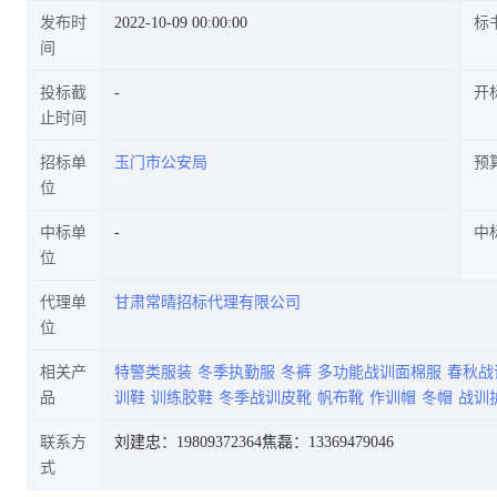
发布时
2022-10-09 00:00:00
标
间
投标截
开
止时间
招标单
玉门市公安局
预
位
中标单
中
位
代理单
甘肃常晴招标代理有限公司
位
相关产
特警类服装
冬季执勤服
冬裤
多功能战训面棉服
春秋战
品
训鞋
训练胶鞋
冬季战训皮靴
帆布靴
作训帽
冬帽
战训
联系方
刘建忠：19809372364
焦磊：13369479046
式