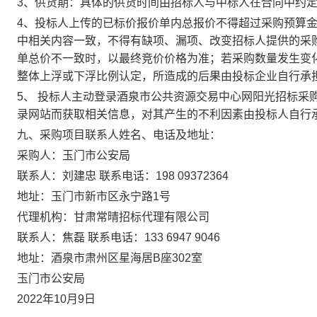
3
、供货期：具体的供货时间由招标人与中标人在合同中约
4
、投标人上传的已标价报价单内总报价不得超过采购预算
中相关内容一致，不得有缺项、漏项、改变招标人提供的采
单总价不一致时，以最终竞价价格为准；若采购数量发生变
整体上浮或下浮比例认定，所造成的后果由投标企业自行承
5
、 投标人主动登录酒泉市公共资源交易中心网阳光招标采
录网站而获取相关信息，对其产生的不利因素由投标人自行
九
、采购项目联系人姓名、电话及地址：
采购人：玉门市公安局
联系人：
刘建忠
联系电话：
1
98 093
7
2364
地
址：玉门市新市区
永宁路
1
号
代理机构：甘肃常晴招标代理有限公司
联系人：焦磊
联系电话：
133 6947 9046
地址：酒泉市肃州区星海居
B
座
302
室
玉门市公安局
202
2
年
10
月
9
日