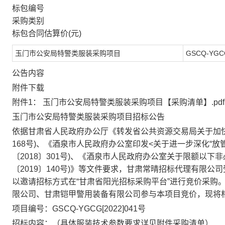
标包编号
采购类别
标包合同估算价(元)
玉门市公安局特警类服装采购项目
GSCQ-YGC
公告内容
附件下载
附件1：
玉门市公安局特警类服装采购项目【采购清单】.pdf
玉门市公安局特警类服装采购项目
招标公告
依据甘肃省人民政府办公厅《转发省公共资源交易局关于加
168
号
)
、《酒泉市人民政府办公室印发
<
关于进一步深化“放
〔
2018
〕
301
号
)
、
《酒泉市人民政府办公室关于限额以下非
〔
2019
〕
140
号
)
》
等文件要求，
甘肃常晴招标代理有限公司
以
邀请招标方式在
“甘肃省阳光招标采购平台”进行竞价采购
限公司
、
甘肃铠甲警用装备有限公司
参与
本项目竞价，现将
项目编号：
GSC
Q
-YGCG[202
2
]
04
1
号
招标内容
：
（具体服装技术参数要求详见附件采购清单）