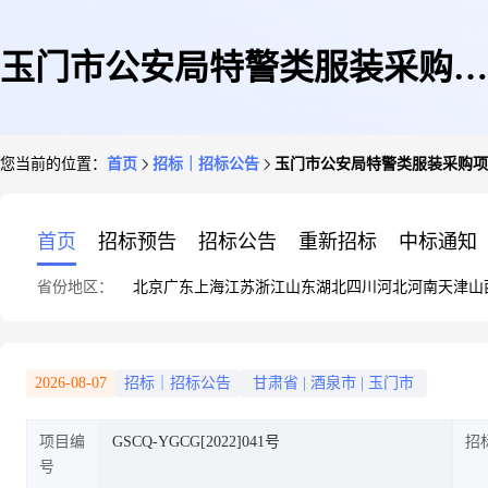
玉门市公安局特警类服装采购项
您当前的位置：
首页
招标｜招标公告
玉门市公安局特警类服装采购项
目
首页
招标预告
招标公告
重新招标
中标通知
省份地区：
北京
广东
上海
江苏
浙江
山东
湖北
四川
河北
河南
天津
山
2026-08-07
招标｜招标公告
甘肃省
|
酒泉市
|
玉门市
项目编
GSCQ-YGCG[2022]041号
招
号