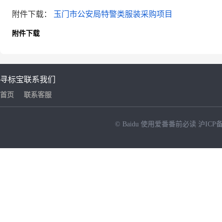
附件下载：
玉门市公安局特警类服装采购项目
附件下载
寻标宝
联系我们
首页
联系客服
© Baidu
使用爱番番前必读
沪ICP备
NEW
HOT