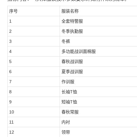
序号
服装名称
1
全套特警服
2
冬季执勤服
3
冬裤
4
多功能战训面棉服
5
春秋战训服
6
夏季战训服
7
作训服
8
长袖
T恤
9
短袖
T恤
10
春秋常服
11
内衬
12
领带