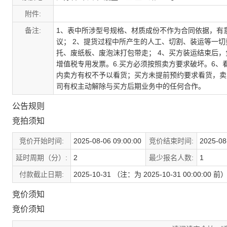
附件:
备注:
1、表中所涉型号规格、材质成份不作为合同依据，有
议； 2、提货过程中所产生的人工、切割、装运等一切
托、废纸板、废泡沫打包带走； 4、买方装运结束后，
增值税专用发票。6.买方必须按照卖方要求破坏。6
内卖方有权不予以看货；买方未提前预约要求看货，卖
司有权主动解除与买方后期业务中的任何合作。
公告规则
竞拍须知
竞价开始时间:
2025-08-06 09:00:00
竞价结束时间:
2025-08
延时周期（分）:
2
最少报名人数:
1
付款截止日期:
2025-10-31
（注：为 2025-10-31 00:00:00 前
竞价须知
竞价须知