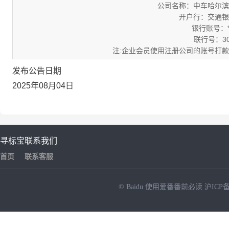
公司名称：中车哈尔滨
开户行：交通银
银行账号：*****
联行号：301
注:企业会员使用注册公司的账号打
发布公告日期
2025年08月04日
寻标宝
联系我们
首页
联系客服
© Baidu
使用爱番番前必读
沪ICP备
NEW
HOT