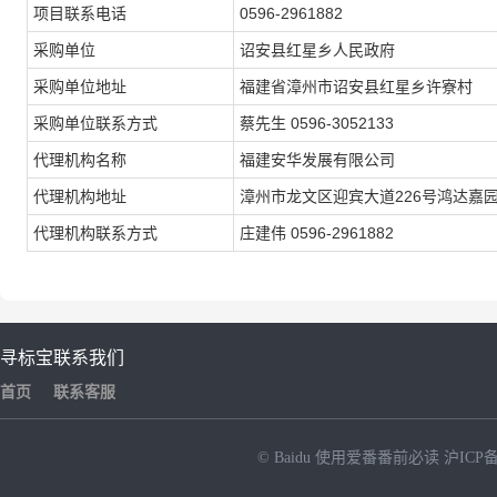
项目联系电话
0596-2961882
采购单位
诏安县红星乡人民政府
采购单位地址
福建省漳州市诏安县红星乡许寮村
采购单位联系方式
蔡先生 0596-3052133
代理机构名称
福建安华发展有限公司
代理机构地址
漳州市龙文区迎宾大道226号鸿达嘉园
代理机构联系方式
庄建伟 0596-2961882
寻标宝
联系我们
首页
联系客服
© Baidu
使用爱番番前必读
沪ICP备