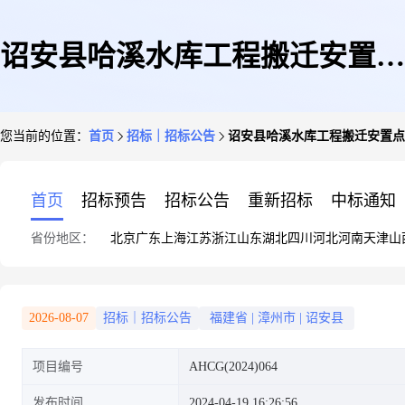
诏安县哈溪水库工程搬迁安置点
您当前的位置：
首页
招标｜招标公告
诏安县哈溪水库工程搬迁安置点
修建性详细规划设计竞争性谈判
首页
招标预告
招标公告
重新招标
中标通知
省份地区：
北京
广东
上海
江苏
浙江
山东
湖北
四川
河北
河南
天津
山
公告
2026-08-07
招标｜招标公告
福建省
|
漳州市
|
诏安县
项目编号
AHCG(2024)064
发布时间
2024-04-19 16:26:56