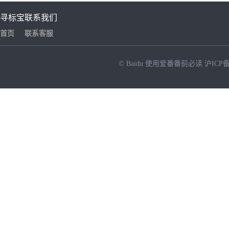
寻标宝
联系我们
首页
联系客服
© Baidu
使用爱番番前必读
沪ICP备
NEW
HOT
暂时没有搜索结果…