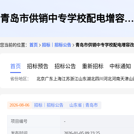
青岛市供销中专学校配电增容改
您当前的位置：
首页
招标｜招标公告
青岛市供销中专学校配电增容改
造项目询价函
首页
招标预告
招标公告
重新招标
中标通知
省份地区：
北京
广东
上海
江苏
浙江
山东
湖北
四川
河北
河南
天津
山
2026-08-06
招标｜招标公告
山东省
|
青岛市
项目编号
发布时间
2026-01-05 09:23:25