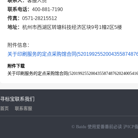
联系人：
客服人员
联系电话：
400-881-7190
传真：
0571-28215512
地址：
杭州市西湖区转塘科技经济区块9号1幢2区5楼
附件信息：
关于印刷服务的定点采购馆合同(5201992552004355874876202
附件下载
关于印刷服务的定点采购馆合同(52019925520043558748762024005416)
寻标宝
联系我们
首页
联系客服
© Baidu
使用爱番番前必读
沪ICP备