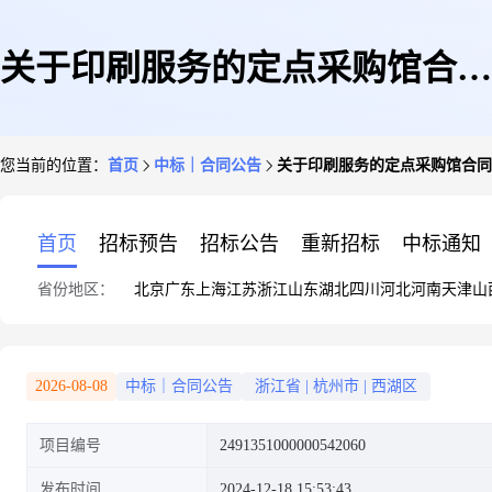
关于印刷服务的定点采购馆合同
您当前的位置：
首页
中标｜合同公告
关于印刷服务的定点采购馆合同
公告
首页
招标预告
招标公告
重新招标
中标通知
省份地区：
北京
广东
上海
江苏
浙江
山东
湖北
四川
河北
河南
天津
山
2026-08-08
中标｜合同公告
浙江省
|
杭州市
|
西湖区
项目编号
2491351000000542060
发布时间
2024-12-18 15:53:43