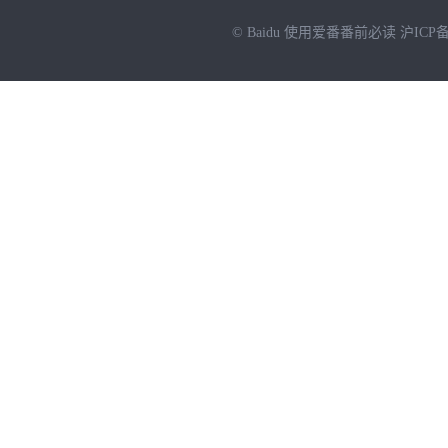
© Baidu
使用爱番番前必读
沪ICP备
NEW
HOT
暂时没有搜索结果…