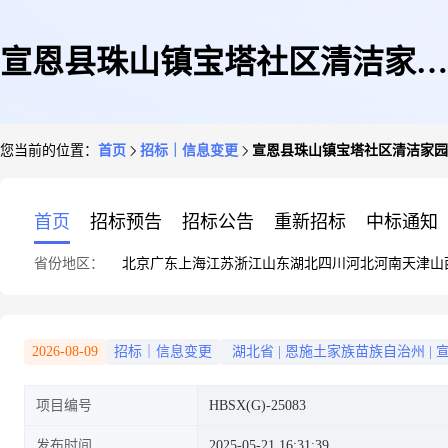
宣恩县珠山镇宝塔社区清洁家园
您当前的位置：
首页
招标｜信息变更
宣恩县珠山镇宝塔社区清洁家园
提档升级项目更正公告
首页
招标预告
招标公告
重新招标
中标通知
省份地区：
北京
广东
上海
江苏
浙江
山东
湖北
四川
河北
河南
天津
山
2026-08-09
招标｜信息变更
湖北省
|
恩施土家族苗族自治州
|
项目编号
HBSX(G)-25083
发布时间
2025-05-21 16:31:39