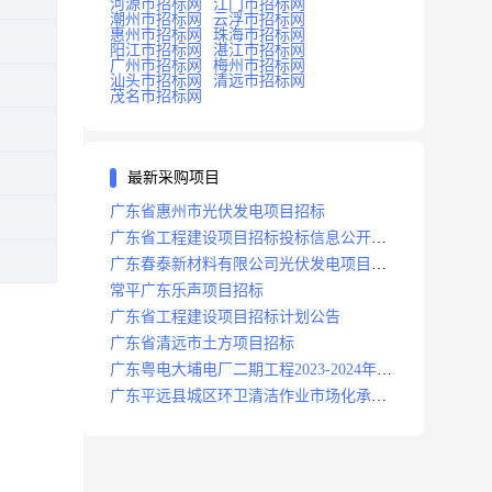
河源市招标网
江门市招标网
潮州市招标网
云浮市招标网
惠州市招标网
珠海市招标网
阳江市招标网
湛江市招标网
广州市招标网
梅州市招标网
汕头市招标网
清远市招标网
茂名市招标网
最新采购项目
广东省惠州市光伏发电项目招标
广东省工程建设项目招标投标信息公开目
录
广东春泰新材料有限公司光伏发电项目招
标
常平广东乐声项目招标
广东省工程建设项目招标计划公告
广东省清远市土方项目招标
广东粤电大埔电厂二期工程2023-2024年度
安保服务项目招标公告
广东平远县城区环卫清洁作业市场化承包
项目招标中标候选人公示