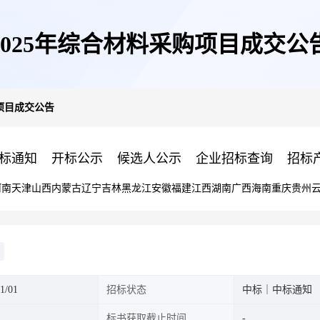
2025年综合材料采购项目成交公
购项目成交公告
标通知
开标公示
候选人公示
企业招标查询
招标
河南
天津
山西
内蒙古
辽宁
吉林
黑龙江
安徽
福建
江西
湖南
广西
海南
重庆
贵州
1/01
招标状态
中标｜中标通知
标书获取截止时间