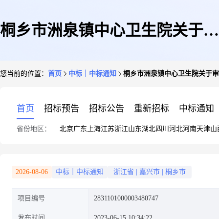
桐乡市洲泉镇中心卫生院关于审
您当前的位置：
首页
中标｜中标通知
桐乡市洲泉镇中心卫生院关于审
计服务的框架协议采购项目成交
首页
招标预告
招标公告
重新招标
中标通知
省份地区：
北京
广东
上海
江苏
浙江
山东
湖北
四川
河北
河南
天津
山
公告
2026-08-06
中标｜中标通知
浙江省
|
嘉兴市
|
桐乡市
项目编号
2831101000003480747
发布时间
2023-06-15 10:34:22