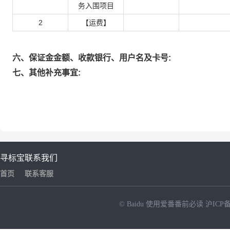
务入围项目
2
【运费】
六、保证金金额、收款银行、用户名及卡号:
七、其他补充事宜:
寻标宝
联系我们
首页
联系客服
© Baidu
使用爱番番前必读
沪ICP备