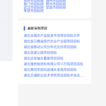
鄂州市招标网
随州市招标网
荆门市招标网
荆州市招标网
武汉市招标网
宜昌市招标网
孝感市招标网
最新采购项目
湖北谷城农产品批发市场项目招标文件
湖北省马曹庙现代农业产业园项目招标
湖北省移动公司分布式光伏项目招标
湖北高速公路项目招标
湖北远安抽水蓄能项目招标
湖北隆桥硅材料有限公司33万吨项目招标
湖北黄冈市团风县储水发电项目招标
湖北交通职业技术学院项目招标中信达咨
询