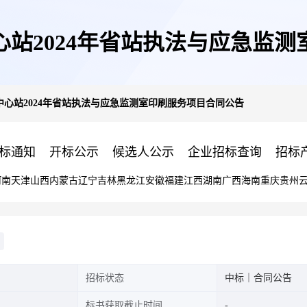
站2024年省站执法与应急监
心站2024年省站执法与应急监测室印刷服务项目合同公告
标通知
开标公示
候选人公示
企业招标查询
招标
河南
天津
山西
内蒙古
辽宁
吉林
黑龙江
安徽
福建
江西
湖南
广西
海南
重庆
贵州
招标状态
中标｜合同公告
标书获取截止时间