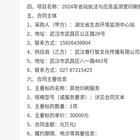
四、项目名称：
2024年省站执法与应急监测室印刷
五、合同主体
1、采购人（甲方）：
湖北省生态环境监测中心站
2、地址：
武汉市武昌区公正路28号
3、联系方式：
15926439904
4、供应商（乙方）：
武汉睿行智文化传播有限公司
5、地址：
武汉市武昌区八一路463号
6、联系方式：
027-87215423
六、合同主要信息
1、主要标的名称：
其他印刷服务
2、规格型号（或服务要求）：
详见合同文本
3、主要标的数量：
1项
4、主要标的单价：
30000元
5、合同金额：
3
(万元)
6、履约期限、地点等简要信息：