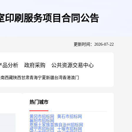
测室印刷服务项目合同公告
更新时间：2026-07-22
产品分析
政府采购
公共资源交易中心
云南
西藏
陕西
甘肃
青海
宁夏
新疆
台湾
香港
澳门
热门城市
黄冈市招标网
黄石市招标网
襄阳市招标网
恩施土家族苗族自治州招标网
咸宁市招标网
十堰市招标网