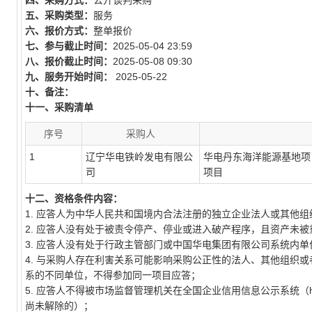
四、采购方式：
公开谈判采购
五、采购类型：
服务
六、报价方式：
整单报价
七、参与截止时间：
2025-05-04 23:59
八、报价截止时间：
2025-05-08 09:30
九、服务开始时间：
2025-05-22
十、备注：
十一、采购清单
序号
采购人
1
辽宁华电铁岭发电有限公
华电丹东海洋能源基地项
司
项目
十二、资格条件内容：
1. 应答人为中华人民共和国境内合法注册的独立企业法人或其他
2. 应答人没有处于被责令停产、停业或进入破产程序，且资产未
3. 应答人没有处于行政主管部门或中国华电集团有限公司系统内
4. 与采购人存在利害关系可能影响采购公正性的法人、其他组织
系的不同单位，不得参加同一项目应答；
5. 应答人不得被市场监督管理机关在全国企业信用信息公示系统（http:
尚未解除的）；