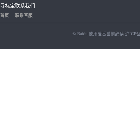
寻标宝
联系我们
首页
联系客服
© Baidu
使用爱番番前必读
沪ICP备
NEW
HOT
暂时没有搜索结果…