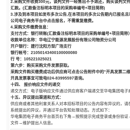
2.采购文件收费300元，谈判文件一经售出不予退还，购买谈判
汇款。(汇款备注标明本项目的
采购单编号
+项目简称
)
3.涉及到本项目如发布多次公告,在本项目的多次公告期内已报名
公司电子商务平台中点击报名，不需重复缴费。
4.采购文件缴费信息：
支付方式：
银行转账
(
汇款备注标明本项目的
采购单编号
+项目简称
收款单位名称：华电辽宁能源发展股份有限公司物资分公司
开户银行：建行沈阳方型广场支行
银行帐号：21050143400100000080
行 号：105221025021
第六步：购买采购文件发票获取。
采购文件购买缴费成功后供应商可点击公告附件中的“开具发票二维
开具发票事宜可致电024-83995597咨询。
十四、 报价响应文件的递交
递交方式：电子版响应文件通过供应商客户端递交至华电集团电子商务平台（ht
十五、异议提出渠道和方式：
供应商或者其他利害关系人对本招标项目的公告内容有异议的，请
系统提出的异议，并通过平台告知处理动态。方式如下：
华电集团电子商务平台首页右下角→按照提示完成登录或身份验证
文件→维护提出人信息。