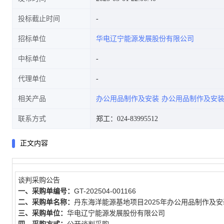
投标截止时间
招标单位
华电辽宁能源发展股份有限公司
中标单位
代理单位
相关产品
办公用品制作及安装
办公用品制作及安
联系方式
郑工：024-83995512
正文内容
谈判采购公告
一、采购单编号：
GT-202504-001166
二、采购单名称：
丹东海洋能源基地项目2025年办公用品制作及
三、采购单位：
华电辽宁能源发展股份有限公司