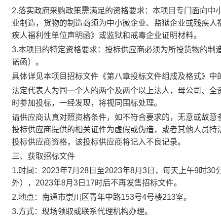
2.落实政府采购政策需满足的资格要求：本项目专门面向中
业制造，货物的制造商须为中小微企业、监狱企业或残疾人
疾人福利性单位声明函》或监狱和戒毒企业证明材料。
3.本项目的特定资格要求：投标供应商必须为所投货物的制
诺函
）。
具体详见本
项目
招标文件《第
八
章投标文件组成及格式》中
法定代表人为同一个人的两个及两个以上法人，母公司、全
时参加投标，一经发现，将视同围标处理。
请供应商认真对照资格条件，如不符合要求的，无意或故意
投标供应商提供的相关证件为虚假或伪造，或者其他人员持
投标供应商资格，该投标供应商将记入不良记录。
三、获取招标文件
1.时间：2023年
7
月
28
日至
2023年
8
月
3
日，每天上午
9时3
外），2023年
8
月
3
日
17时后不再发售招标文件。
2.地点：南通市崇川区青年中路153号4号楼213室
。
3.方式：现场领取
或联系代理机构办理
。