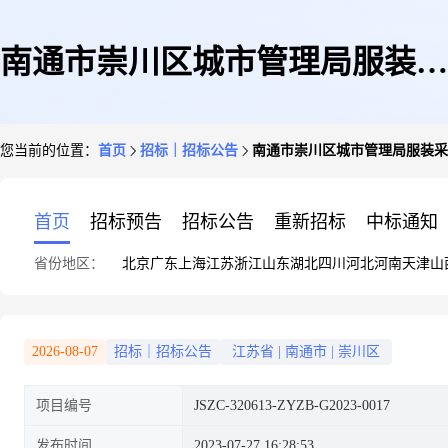
南通市崇川区城市管理局服装采
您当前的位置：
首页
招标｜招标公告
南通市崇川区城市管理局服装采
购项目采购公告
首页
招标预告
招标公告
重新招标
中标通知
省份地区：
北京
广东
上海
江苏
浙江
山东
湖北
四川
河北
河南
天津
山
2026-08-07
招标｜招标公告
江苏省
|
南通市
|
崇川区
项目编号
JSZC-320613-ZYZB-G2023-0017
发布时间
2023-07-27 16:28:53