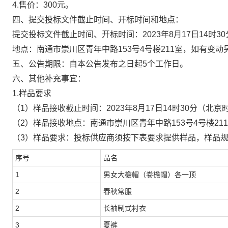
4.售价：
300
元。
四、
提交投标文件
截止时间、开标时间和地点
：
提交投标文件截止时间、开标时间
：
2023年
8
月
17
日
14时30
地点：南通市崇川区青年中路
153号4号楼211室，如有变
五、公告期限
：
自本公告发布之日起
5个工作日。
六、
其他补充事宜
：
1.
样品要求
（
1
）
样品接收截止时间：
2023年
8
月
17
日
14时30分
（北京
（
2
）
样品接收地点：南通市崇川区青年中路
153号4号楼2
（
3
）
样品要求：投标
供应商须
按下表要求提供样品
，
样品
序号
品名
1
男女大檐帽（卷檐帽）各一顶
2
春秋常服
2
长袖制式衬衣
3
夏裤