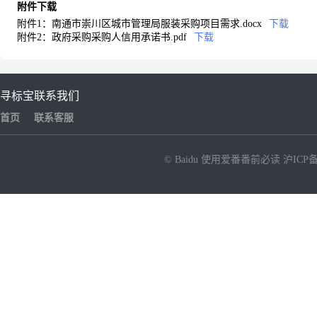
附件下载
附件1：南通市崇川区城市管理局服装采购项目需求.docx
下载
附件2：政府采购采购人信用承诺书.pdf
下载
寻标宝
联系我们
首页
联系客服
© Baidu
使用爱番番前必读
沪ICP备
NEW
HOT