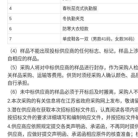
4
春秋茄克式执勤服
5
冬执勤夹克
6
防寒大衣短款
7
单皮鞋各一双（
男款
41码，女款36码
）
（
4
）
样品不能出现投标供应商的任何标志、标记，样品上
自相应的样品。
（
5
）采购人
将对中标供应商的样品
进行封存，作为采购人
关样品采购、运输等费用。供货时须经采购人确认颜色、品
自行承担
。
（
6
）未中标供应商的样品必须于开标后及时搬离，采购人
2.本次采购的有关信息将在
江苏省政府采购网
上发布，敬请
3.潜在供应商在获取本次招标招标文件后，认真阅读各项内
按招标文件的要求详细填写和编制响应文件，并按招标文件
4.供应商应依照规定提交各类声明函、承诺函，不再同时提
供应商，应做好提交声明函、承诺函相应原件的核查准备；