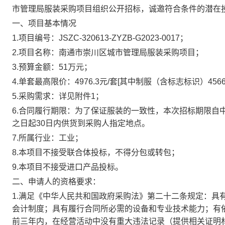
市管理局服装采购项目组织公开招标，诚邀符合条件的潜在
一、项目基本情况
1.
项目编号：
JSZC-3206
13
-ZYZB-G202
3
-00
17；
2.
项目名称：南通市崇川区城市管理局服装采购项目
；
3
.
预算金额：
51万元；
4
.单套最高限价：
4976.3
元
/套
[
其中
制服（含标志标识）
45
5.采购需求
：详见
附件
1
；
6
.
合同履行期限
：
为了保证服装的一致性，本次招标期限自
之日起
30日内供货到
采购人
指定地点。
7.
所属行业
：工业；
8
.本项目不接受联合体投标，不得分包或转包
；
9.本项目不接受进口产品投标。
二、申请人的资格要求：
1.满足《中华人民共和国政府采购法》第二十二条规定：具
会计制度；具有履行合同所必需的设备和专业技术能力；有
前三年内，在经营活动中没有重大违法记录（提供相关证明