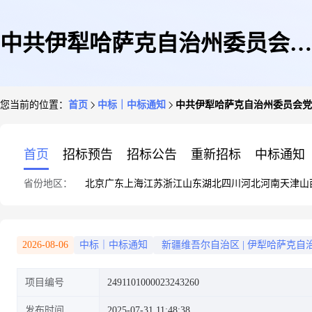
中共伊犁哈萨克自治州委员会党
您当前的位置：
首页
中标｜中标通知
中共伊犁哈萨克自治州委员会党
校关于意外保险服务的服务市场
首页
招标预告
招标公告
重新招标
中标通知
省份地区：
北京
广东
上海
江苏
浙江
山东
湖北
四川
河北
河南
天津
山
采购项目成交公告
2026-08-06
中标｜中标通知
新疆维吾尔自治区
|
伊犁哈萨克自
项目编号
2491101000023243260
发布时间
2025-07-31 11:48:38